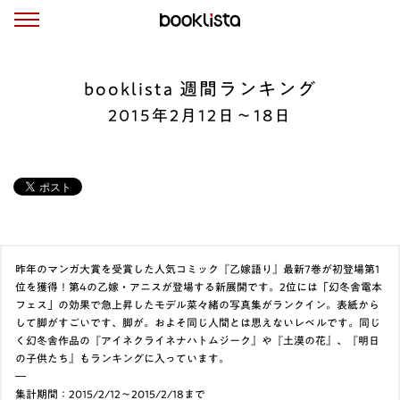
booklista 週間ランキング
2015年2月12日〜18日
昨年のマンガ大賞を受賞した人気コミック『乙嫁語り』最新7巻が初登場第1
位を獲得！第4の乙嫁・アニスが登場する新展開です。2位には「幻冬舎電本
フェス」の効果で急上昇したモデル菜々緒の写真集がランクイン。表紙から
して脚がすごいです、脚が。およそ同じ人間とは思えないレベルです。同じ
く幻冬舎作品の『アイネクライネナハトムジーク』や『土漠の花』、『明日
の子供たち』もランキングに入っています。
―
集計期間：2015/2/12～2015/2/18まで