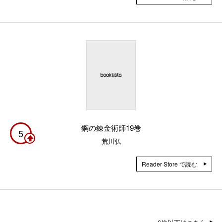
鋼の錬金術師19巻
5
荒川弘
Reader Store で読む