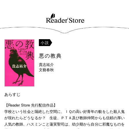
小説
悪の教典
貴志祐介
文藝春秋
あらすじ
【Reader Store 先行配信作品】
学校という社会と隔絶した空間に、ＩＱの高い好青年の貌をした殺人鬼
が現れたらどうなるか？ 生徒、ＰＴＡ及び教師仲間からも信頼の厚い
人気の教師、ハスミンこと蓮実聖司は、幼少期から自分に邪魔なものを