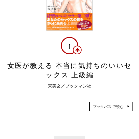
1
女医が教える 本当に気持ちのいいセ
ックス 上級編
宋美玄／ブックマン社
ブックパス で読む