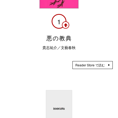
1
悪の教典
貴志祐介／文藝春秋
Reader Store で読む