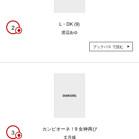
L・DK (9)
2
渡辺あゆ
ブックパス で読む
カンピオーネ！9 女神再び
3
丈月城