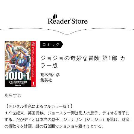
コミック
ジョジョの奇妙な冒険 第1部 カ
ラー版
荒木飛呂彦
集英社
あらすじ
【デジタル着色によるフルカラー版！】
１９世紀末、英国貴族、ジョースター卿は恩人の息子、ディオを養子に
する。だがディオは本当の息子、ジョナサン（ジョジョ）を退け、財産
の横取りを計画。謎の石仮面でジョジョを殺そうとする。