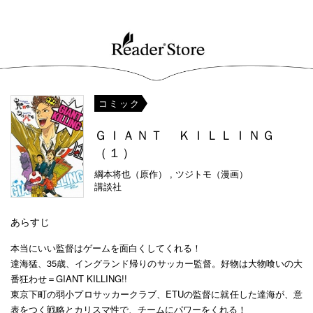
コミック
ＧＩＡＮＴ ＫＩＬＬＩＮＧ
（１）
綱本将也（原作） , ツジトモ（漫画）
講談社
あらすじ
本当にいい監督はゲームを面白くしてくれる！
達海猛、35歳、イングランド帰りのサッカー監督。好物は大物喰いの大
番狂わせ＝GIANT KILLING!!
東京下町の弱小プロサッカークラブ、ETUの監督に就任した達海が、意
表をつく戦略とカリスマ性で、チームにパワーをくれる！