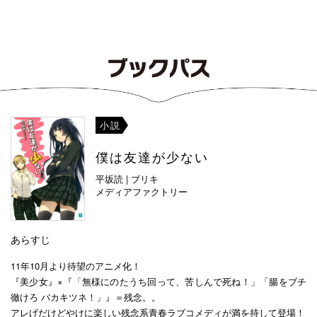
小説
僕は友達が少ない
平坂読 | ブリキ
メディアファクトリー
あらすじ
11年10月より待望のアニメ化！
『美少女』×『「無様にのたうち回って、苦しんで死ね！」「腸をブチ
徹けろ バカキツネ！」』＝残念。。
アレげだけどやけに楽しい残念系青春ラブコメディが満を持して登場！