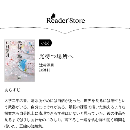
小説
光待つ場所へ
辻村深月
講談社
あらすじ
大学二年の春。清水あやめには自信があった。世界を見るには感性とい
う武器がいる。自分にはそれがある。最初の課題で描いた燃えるような
桜並木も自分以上に表現できる学生はいないと思っていた。彼の作品を
見るまでは(｢しあわせのこみち｣)。書下ろし一編を含む扉の開く瞬間を
描いた、五編の短編集。