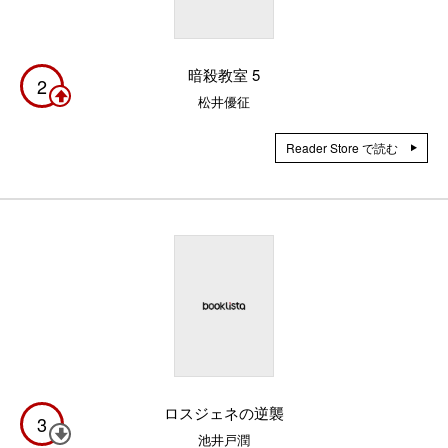
暗殺教室 5
2
松井優征
Reader Store で読む
ロスジェネの逆襲
3
池井戸潤