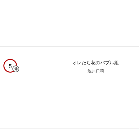
オレたち花のバブル組
5
池井戸潤