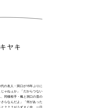
キヤキ
代の友人・洞口が15年ぶりに
ぇじゃねぇか」「だからつない
れ、同棲相手・楓と洞口の昔の
今さらなんだよ」「何があった
気と？？？がうずまく中、一日