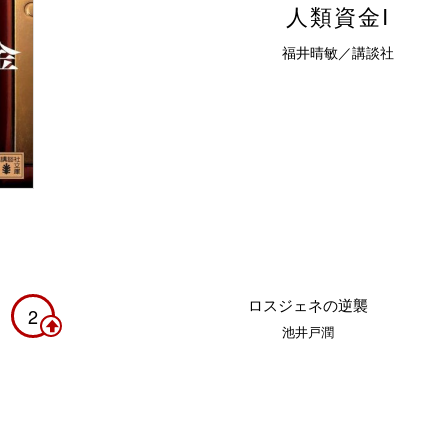
人類資金I
福井晴敏／講談社
ロスジェネの逆襲
2
池井戸潤