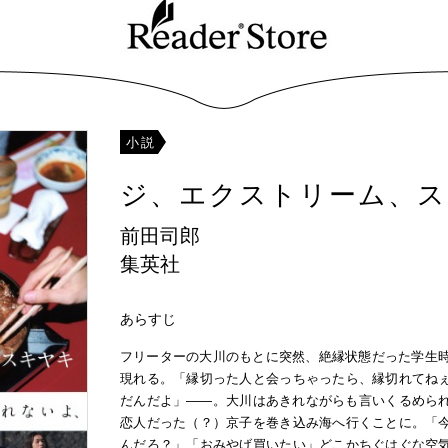
小説
ジ、エクストリーム、ス
前田司郎
集英社
あらすじ
フリーターの大川のもとに突然、絶縁状態だった学生時
現れる。「縁切った人と会っちゃったら、縁切れてね
だんだよ」――。大川はあきれながらも言いくるめら
恋人だった（？）京子を巻き込み海へ行くことに。「
んだろ？」「おみやげ買いたい」どこかちぐはぐな空