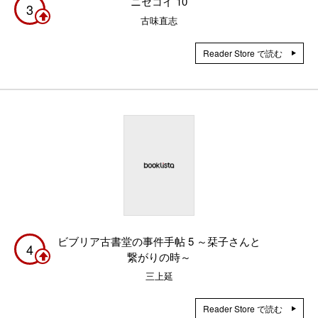
ニセコイ 10
3
古味直志
Reader Store で読む
ビブリア古書堂の事件手帖 5 ～栞子さんと
4
繋がりの時～
三上延
Reader Store で読む