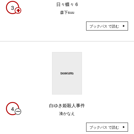
日々蝶々 6
3
森下suu
ブックパス で読む
白ゆき姫殺人事件
4
湊かなえ
ブックパス で読む