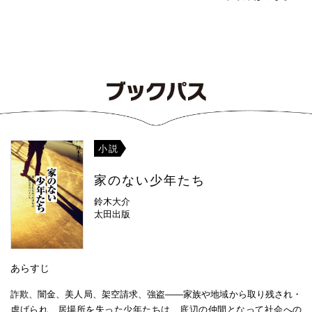
小説
家のない少年たち
鈴木大介
太田出版
あらすじ
詐欺、闇金、美人局、架空請求、強盗――家族や地域から取り残され・
虐げられ、居場所を失った少年たちは、底辺の仲間となって社会への