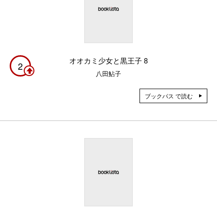
オオカミ少女と黒王子 8
2
八田鮎子
ブックパス で読む