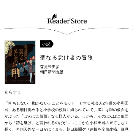
小説
聖なる怠け者の冒険
森見登美彦
朝日新聞出版
あらすじ
「何もしない、動かない」ことをモットーとする社会人2年目の小和田
君。ある朝目覚めると小学校の校庭に縛られていて、隣には狸の仮面を
かぶった「ぽんぽこ仮面」なる怪人がいる。しかも、そのぽんぽこ仮面
から「跡を継げ」と言われるのだが……ここから小和田君の果てしなく
長く、奇想天外な一日がはじまる。朝日新聞夕刊連載を全面改稿、森見