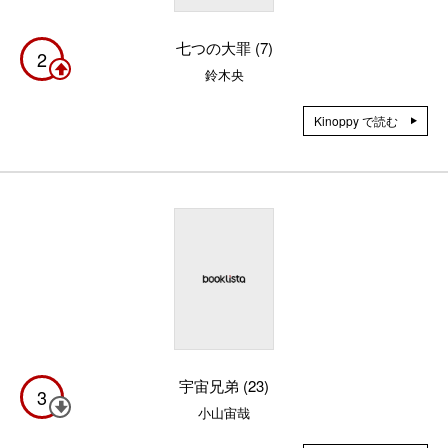
七つの大罪 (7)
2
鈴木央
Kinoppy で読む
宇宙兄弟 (23)
3
小山宙哉