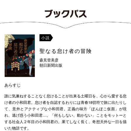
小説
聖なる怠け者の冒険
森見登美彦
朝日新聞出版
あらすじ
誰に気兼ねすることなく怠けることが出来る土曜日を、心から愛する怠
け者の小和田君。怠け者を自認するわりには青春18切符で旅に出たりし
て、意外とアクティブな小和田君。正義の味方「ぽんぽこ仮面」が現
れ、逃げ惑う小和田君…。「何もしない、動かない」ことをモットーと
する社会人２年目の小和田君の、果てしなく長く、奇想天外な一日を描
いた物語です。