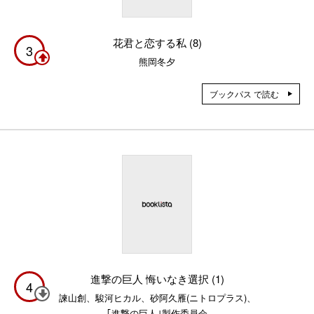
花君と恋する私 (8)
3
熊岡冬夕
ブックパス で読む
進撃の巨人 悔いなき選択 (1)
4
諫山創、駿河ヒカル、砂阿久雁(ニトロプラス)、
｢進撃の巨人｣製作委員会