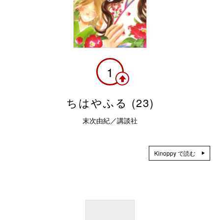
1
ちはやふる (23)
末次由紀／講談社
Kinoppy で読む