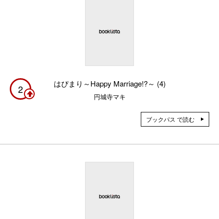
はぴまり～Happy Marriage!?～ (4)
2
円城寺マキ
ブックパス で読む