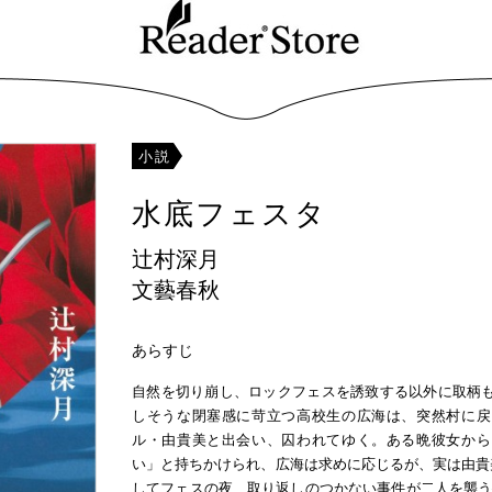
小説
水底フェスタ
辻村深月
文藝春秋
あらすじ
自然を切り崩し、ロックフェスを誘致する以外に取柄
しそうな閉塞感に苛立つ高校生の広海は、突然村に戻
ル・由貴美と出会い、囚われてゆく。ある晩彼女から
い」と持ちかけられ、広海は求めに応じるが、実は由貴美
してフェスの夜、取り返しのつかない事件が二人を襲う