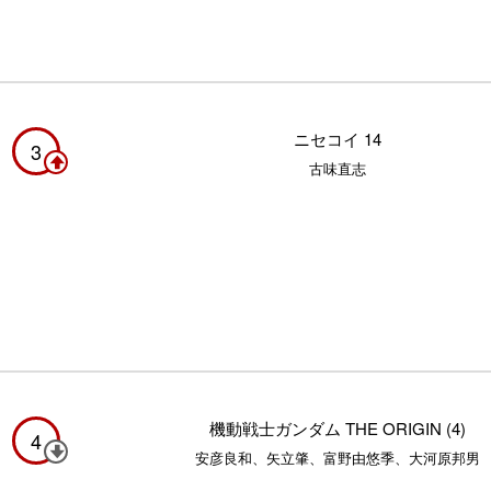
ニセコイ 14
3
古味直志
機動戦士ガンダム THE ORIGIN (4)
4
安彦良和、矢立肇、富野由悠季、大河原邦男