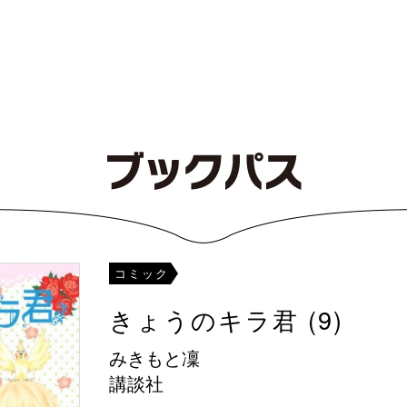
コミック
きょうのキラ君 (9)
みきもと凜
講談社