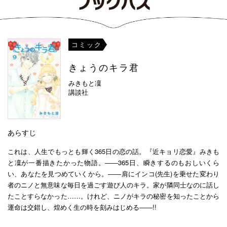
コミック
きょうのキラ君
みきもと凜
講談社
あらすじ
これは、人生でもっとも輝く365日の恋の話。『近キョリ恋愛』みきも
と凜が一番描きたかった物語。――365日、瞬きするのもおしいくら
い、あなたを見つめていくから。――肩にインコ(先生)を乗せた変わり
者のニノと無意味な毎日を過ごす遊び人のキラ。家が隣同士なのに話し
たことすらなかった……。けれど、ニノがキラの秘密を知ったことから
運命は交錯し、煌めく生の時を刻みはじめる――!!