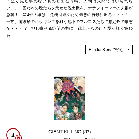
「全く見た事のないものと出会う時、人間は人間ではいられな
い。」 囚われの燈たちを乗せた脱出機を、テラフォーマーの大群が
急襲！ 第4班の爆は、危機回避のため最悪の行動に出る・・・！
一方、電波塔のハッキングを狙う地下のマルコスたちに想定外の事態
が・・・!? 押し寄せる絶望の中に、戦士たちの絆と愛が輝く第10
巻!!
Reader Store で読む
GIANT KILLING (33)
4