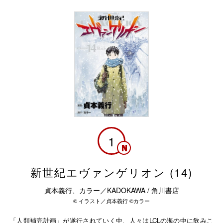
1
新世紀エヴァンゲリオン (14)
貞本義行、カラー／KADOKAWA / 角川書店
© イラスト／貞本義行 ©カラー
「人類補完計画」が遂行されていく中、人々はLCLの海の中に飲みこ