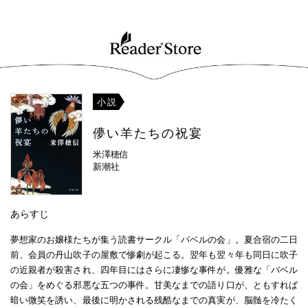
小説
儚い羊たちの祝宴
米澤穂信
新潮社
あらすじ
夢想家のお嬢様たちが集う読書サークル「バベルの会」。夏合宿の二日
前、会員の丹山吹子の屋敷で惨劇が起こる。翌年も翌々年も同日に吹子
の近親者が殺害され、四年目にはさらに凄惨な事件が。優雅な「バベル
の会」をめぐる邪悪な五つの事件。甘美なまでの語り口が、ともすれば
暗い微笑を誘い、最後に明かされる残酷なまでの真実が、脳髄を冷たく