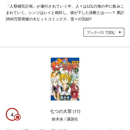
「人類補完計画」が遂行されていく中、人々はLCLの海の中に飲みこ
まれていく。シンジはレイと相対し、彼が下した決断とは――？ 累計
2500万部突破の大ヒットコミックス、堂々の完結!!
ブックパス で読む
七つの大罪 (11)
4
鈴木央 / 講談社