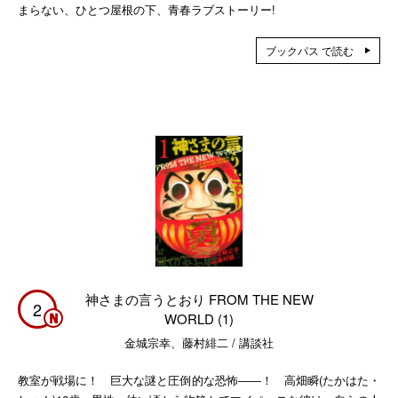
まらない、ひとつ屋根の下、青春ラブストーリー!
ブックパス で読む
神さまの言うとおり FROM THE NEW
2
WORLD (1)
金城宗幸、藤村緋二 / 講談社
教室が戦場に！ 巨大な謎と圧倒的な恐怖――！ 高畑瞬(たかはた・