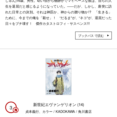
しゅん)16歳、男性。幼い頃から物静かでマイペースな彼は、自らの人
生を退屈だと感じるようになっていた。――だが、しかし、唐突に訪
れた日常との決別。それは神罰か、神からの贈り物か!? 「生きる」
ために、今までの俺を「殺せ」！ “だるま"が、“ネコ"が、退屈だった
日々をブチ壊す！ 傑作カタストロフィ・サスペンス!!!
ブックパス で読む
新世紀エヴァンゲリオン (14)
3
貞本義行、カラー / KADOKAWA / 角川書店