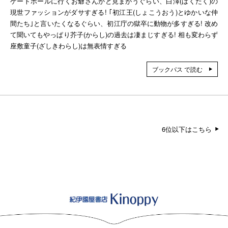
ゲートボールに行くお爺さんかと見まがうぐらい、白澤(はくたく)の
現世ファッションがダサすぎる! ｢初江王(しょこうおう)とゆかいな仲
間たち｣と言いたくなるぐらい、初江庁の獄卒に動物が多すぎる! 改め
て聞いてもやっぱり芥子(からし)の過去は凄まじすぎる! 相も変わらず
座敷童子(ざしきわらし)は無表情すぎる
ブックパス で読む
6位以下はこちら