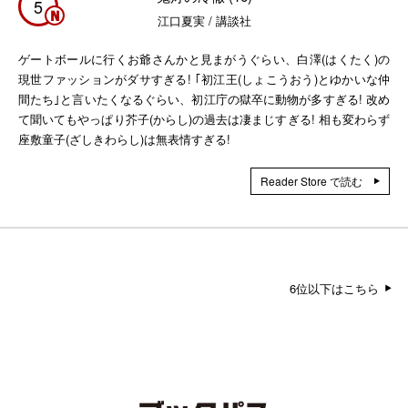
5
江口夏実 / 講談社
ゲートボールに行くお爺さんかと見まがうぐらい、白澤(はくたく)の
現世ファッションがダサすぎる! ｢初江王(しょこうおう)とゆかいな仲
間たち｣と言いたくなるぐらい、初江庁の獄卒に動物が多すぎる! 改め
て聞いてもやっぱり芥子(からし)の過去は凄まじすぎる! 相も変わらず
座敷童子(ざしきわらし)は無表情すぎる!
Reader Store で読む
6位以下はこちら