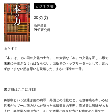
ビジネス書
本の力
高井昌史
PHP研究所
あらすじ
『本』は、その国の文化の土台。この大切な「本」の文化を正しい形で
未来に手渡さなければならない。出版界のトップリーダーとして、言わ
ずば止まない熱き思いを凝縮した、まさに渾身の一冊。
書店員はここに注目!
再販制という流通形態の功罪、外国との比較など、老舗書店を率いる経
営者がタブーに踏み込んだ語った出版業界の実態。流通業に興味がある
人に、経営学を学ぶ方に、そして本屋が好きな方にお薦めの１冊です。