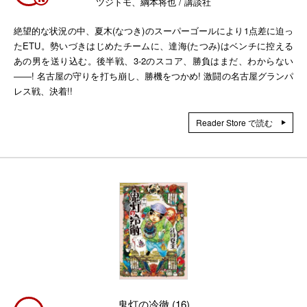
ツジトモ、綱本将也 / 講談社
絶望的な状況の中、夏木(なつき)のスーパーゴールにより1点差に迫っ
たETU。勢いづきはじめたチームに、達海(たつみ)はベンチに控える
あの男を送り込む。後半戦、3-2のスコア、勝負はまだ、わからない
――! 名古屋の守りを打ち崩し、勝機をつかめ! 激闘の名古屋グランパ
レス戦、決着!!
Reader Store で読む
鬼灯の冷徹 (16)