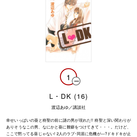
1
L・DK (16)
渡辺あゆ／講談社
幸せいっぱいの葵と柊聖の前に謎の男が現れた!! 柊聖と深い関わりが
ありそうなこの男、なにかと葵に難癖をつけてきて・・・。だけど、
ここで黙ってる葵じゃない! 2人のラブ･同居に危機が―?ドキドキが止