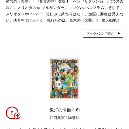
第六の〈大罪〉・〈暴食の罪〉登場！ ヘンドリクセンvs.〈七つの大
罪〉。メリオダスvs.ギルサンダー。キングvs.ヘルブラム。そして、
メリオダスvs.バン!!! 悲しみに終わりはなく、激闘に勝者は見えな
い。決着をつけるべく、現れたのは、第六の〈大罪〉!! 驚天動地!!
ブックパス で読む
鬼灯の冷徹 (16)
5
江口夏実 / 講談社