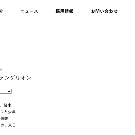
介
ニュース
採用情報
お問い合わせ
ト
ァンゲリオン
使徒、襲来
ナイフと少年
い傷跡
アスカ、来日
標