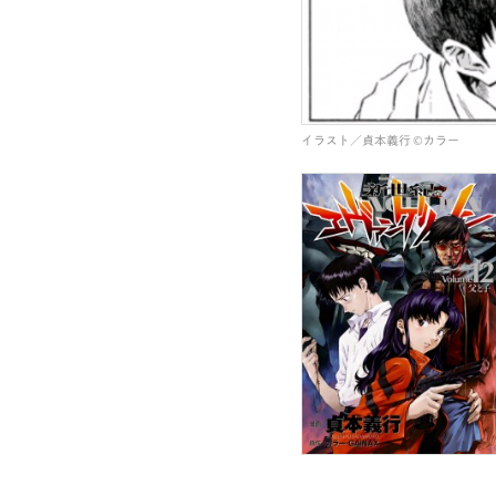
イラスト／貞本義行 ©カラー