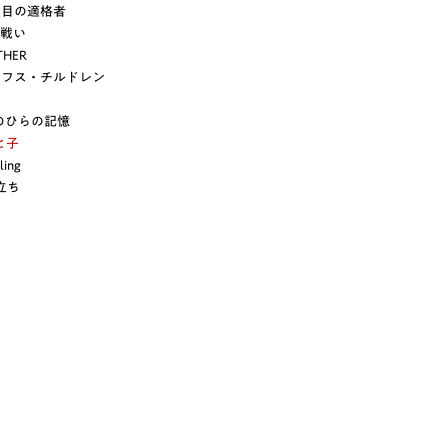
四人目の適格者
の戦い
THER
：フィフス・チルドレン
：手のひらの記憶
父と子
ling
旅立ち