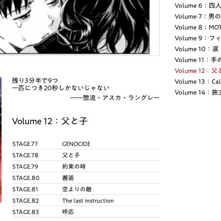
Volume 6：
Volume 7：男
Volume 8：MO
Volume 9
Volume 10：涙
Volume 11
Volume 12：
残り3分半で9つ
Volume 13：Cal
一匹につき20秒しかないじゃない
Volume 14：
――惣流・アスカ・ラングレー
Volume 12：父と子
STAGE.77
GENOCIDE
STAGE.78
父と子
STAGE.79
約束の時
STAGE.80
邂逅
STAGE.81
空よりの敵
STAGE.82
The last instruction
STAGE.83
呼応