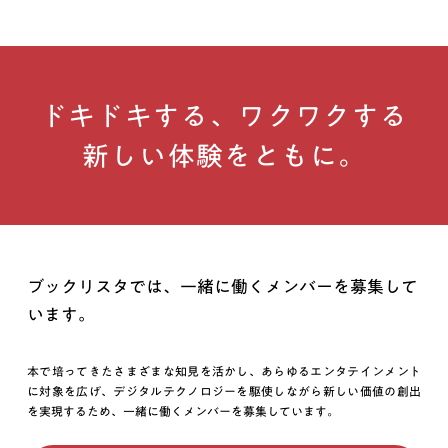
けなかった方は、プレスリリース配信ができかねる場合がござ
います。ご容赦下さいませ。
6.Cookie情報として、個人情報を取得しておりません。
7.ご提供いただきました個人情報は、プレス登録を解除された場
ドキドキする、ワクワクする
合、責任を持って再生不能なかたちで破棄させていただきま
す。
新しい体験をともに。
ブックリスタでは、一緒に働くメンバーを募集して
います。
本で培ってきたさまざまな知見を活かし、あらゆるエンタテインメント
に対象を広げ、デジタルテクノロジーを駆使しながら新しい価値の創出
を実現するため、一緒に働くメンバーを募集しています。