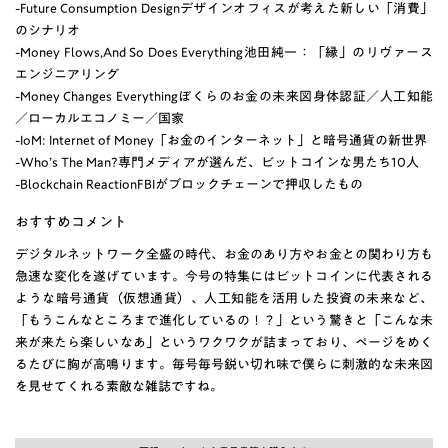
-Future Consumption Designデザインオフィスが考えた新しい「消費」
のシナリオ
-Money Flows,And So Does Everything池田純一：「縁」のリヴァース
エンジニアリング
-Money Changes Everythingぼくらのお金の未来図身体認証／人工知能
／ローカルエコノミー／国家
-IoM: Internet of Money「お金のインターネット」と暗号通貨の新世界
-Who’s The Man?専門メディアが選んだ、ビットコインな男たち10人
-Blockchain ReactionFBIがブロックチェーンで押収したもの
おすすめコメント
デジタルネットワーク全盛の時代、お金のあり方やお金との関わり方も
急速な変化を遂げています。今号の特集にはビットコインに代表される
ような暗号通貨（仮想通貨）、人工知能を活用した投資の未来など、
「もうこんなところまで進化しているの！？」という驚きと「こんな未
来が来たら楽しいなあ」というワクワクが詰まっており、ページをめく
るたびに胸が高鳴ります。毎号毎号鋭い切れ味で僕らに刺激的な未来図
を見せてくれる素敵な雑誌ですね。