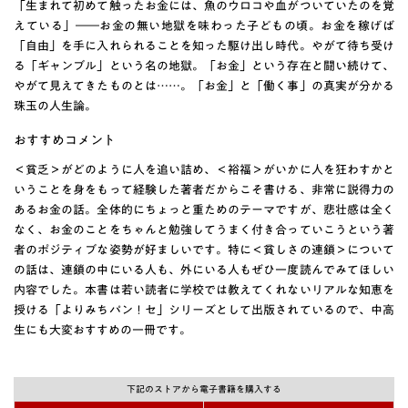
「生まれて初めて触ったお金には、魚のウロコや血がついていたのを覚
えている」――お金の無い地獄を味わった子どもの頃。お金を稼げば
「自由」を手に入れられることを知った駆け出し時代。やがて待ち受け
る「ギャンブル」という名の地獄。「お金」という存在と闘い続けて、
やがて見えてきたものとは……。「お金」と「働く事」の真実が分かる
珠玉の人生論。
おすすめコメント
＜貧乏＞がどのように人を追い詰め、＜裕福＞がいかに人を狂わすかと
いうことを身をもって経験した著者だからこそ書ける、非常に説得力の
あるお金の話。全体的にちょっと重ためのテーマですが、悲壮感は全く
なく、お金のことをちゃんと勉強してうまく付き合っていこうという著
者のポジティブな姿勢が好ましいです。特に＜貧しさの連鎖＞について
の話は、連鎖の中にいる人も、外にいる人もぜひ一度読んでみてほしい
内容でした。本書は若い読者に学校では教えてくれないリアルな知恵を
授ける「よりみちパン！セ」シリーズとして出版されているので、中高
生にも大変おすすめの一冊です。
下記のストアから電子書籍を購入する