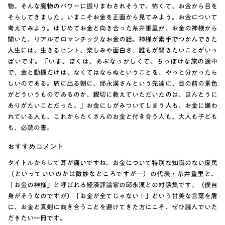
物。そんな魔物のパワーに振りまわされそうで、怖くて、お金から目を
そらしてきました。いまこそお金を正面から見てみよう。お金について
考えてみよう。はじめてお金と向き合った糸井重里が、お金の神様から
聞いた、リアルでロマンチックなお金の話。神様が素手でつかんできた
人生には、生きるヒント、楽しみや面白さ、誰もが聞きたいことがいっ
ぱいです。「いま、ぼくは、あぶなっかしくて、ちっぽけな旅の途中
で、金と動機だけは、なくてはならぬということを、やっと分かったら
しいのである。旅に出る朝に、邱永漢さんという先達に、目の前の景色
がどういうものであるのか、親切に教えていただいたのは、ほんとうに
ありがたいことだった。」お金にしがみついてしまう人も、お金に嫌わ
れている人も、これからたくさんのお金と付き合う人も、大人も子ども
も、必読の書。
おすすめコメント
タイトルからして耳が痛いですね。お金について特別な知識のない庶民
（といっていいのかは微妙なところですが…）の代表・糸井重里と、
「お金の神様」と呼ばれる経済評論家の邱永漢との対談集です。（僕自
身がそうなのですが）「お金が全てじゃない！」という甘美な言葉を盾
に、お金と真剣に向き合うことを避けてきた方にこそ、ぜひ読んでいた
だきたい一冊です。