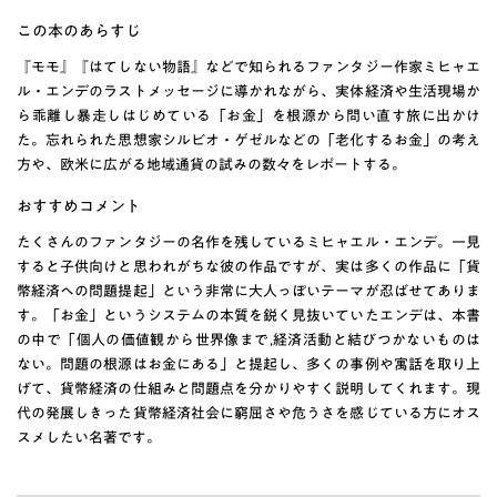
この本のあらすじ
『モモ』『はてしない物語』などで知られるファンタジー作家ミヒャエ
ル・エンデのラストメッセージに導かれながら、実体経済や生活現場か
ら乖離し暴走しはじめている「お金」を根源から問い直す旅に出かけ
た。忘れられた思想家シルビオ・ゲゼルなどの「老化するお金」の考え
方や、欧米に広がる地域通貨の試みの数々をレポートする。
おすすめコメント
たくさんのファンタジーの名作を残しているミヒャエル・エンデ。一見
すると子供向けと思われがちな彼の作品ですが、実は多くの作品に「貨
幣経済への問題提起」という非常に大人っぽいテーマが忍ばせてありま
す。「お金」というシステムの本質を鋭く見抜いていたエンデは、本書
の中で「個人の価値観から世界像まで,経済活動と結びつかないものは
ない。問題の根源はお金にある」と提起し、多くの事例や寓話を取り上
げて、貨幣経済の仕組みと問題点を分かりやすく説明してくれます。現
代の発展しきった貨幣経済社会に窮屈さや危うさを感じている方にオス
スメしたい名著です。