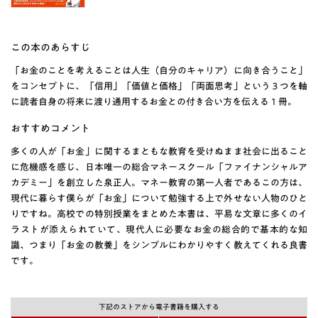
この本のあらすじ
「お金のことを考えることは人生（自分のキャリア）に向き合うこと」
をコンセプトに、「信用」「価値と価格」「両面思考」という３つを軸
に読者自身の将来に渡り通用するお金との付き合い方を伝える１冊。
おすすめコメント
多くの人が「お金」に関するまともな教育を受けぬまま社会に出ること
に危機感を感じ、日本唯一の総合マネースクール「ファイナンシャルア
カデミー」を創立した泉正人。マネー教育の第一人者であるこの方は、
現代に暮らす僕らが「お金」について勉強する上で外せない人物のひと
りですね。高校での特別授業をまとめた本書は、平易な文章に多くのイ
ラストが添えられていて、現代人に必要なお金の総合的で基本的な知
識、つまり「お金の教養」をシンプルにわかりやすく教えてくれる良書
です。
下記のストアから電子書籍を購入する