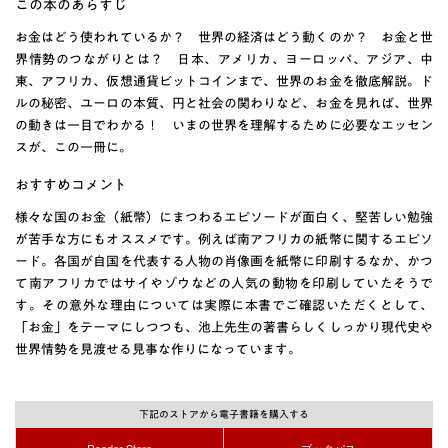
この本のあらすじ
お金はどう使われているか？ 世界の経済はどう動くのか？ お金と世
界情勢のつながりとは？ 日本、アメリカ、ヨーロッパ、アジア、中
東、アフリカ、仮想通貨ビットコインまで、世界のお金を徹底解説。ド
ルの秘密、ユーロの本質、円と社会の関わりなど、お金を見れば、世界
の動きは一目でわかる！ いまの世界を理解するために必要なエッセン
スが、この一冊に。
おすすめコメント
様々な国のお金（紙幣）にまつわるエピソードが面白く、堅苦しい勉強
が苦手な方にもオススメです。例えば南アフリカの紙幣に関するエピソ
ード。各国が自国を代表する人物の肖像画を紙幣に印刷するなか、かつ
て南アフリカではサイやゾウなどの人気の動物を印刷していたそうで
す。その意外な理由については実際に本書でご確認いただくとして、
「お金」をテーマにしつつも、池上先生の著書らしくしっかり現代史や
世界情勢を見渡せる見事な作りになっています。
下記のストアから電子書籍を購入する