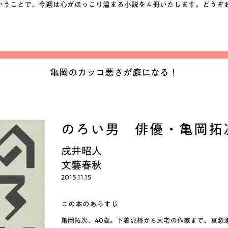
いうことで、今週は心がほっこり温まる小説を４冊いたします。どうぞ
亀岡のカッコ悪さが癖になる！
のろい男 俳優・亀岡拓
戌井昭人
文藝春秋
2015.11.15
この本のあらすじ
亀岡拓次、40歳。下着泥棒から火宅の作家まで、哀愁