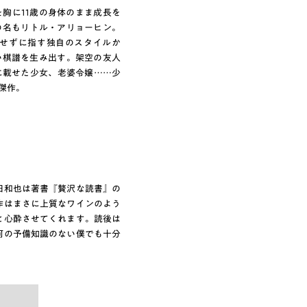
胸に11歳の身体のまま成長を
の名もリトル・アリョーヒン。
せずに指す独自のスタイルか
い棋譜を生み出す。架空の友人
に載せた少女、老婆令嬢……少
傑作。
田和也は著書『贅沢な読書』の
作はまさに上質なワインのよう
と心酔させてくれます。読後は
何の予備知識のない僕でも十分