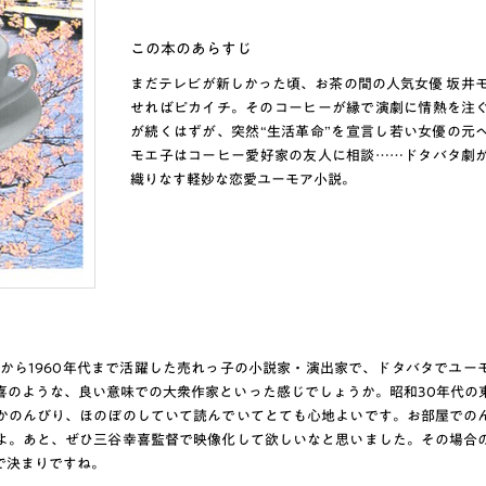
この本のあらすじ
まだテレビが新しかった頃、お茶の間の人気女優 坂井モ
せればピカイチ。そのコーヒーが縁で演劇に情熱を注
が続くはずが、突然“生活革命”を宣言し若い女優の元
モエ子はコーヒー愛好家の友人に相談……ドタバタ劇
織りなす軽妙な恋愛ユーモア小説。
代から1960年代まで活躍した売れっ子の小説家・演出家で、ドタバタでユ
喜のような、良い意味での大衆作家といった感じでしょうか。昭和30年代の
かのんびり、ほのぼのしていて読んでいてとても心地よいです。お部屋での
よ。あと、ぜひ三谷幸喜監督で映像化して欲しいなと思いました。その場合
で決まりですね。