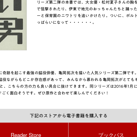
リーズ第二弾の本書では、大女優・松村夏子さんの胸
で狙撃されたり、伊東で地元のおっちゃんたちと踊った
ーと保育園のニワトリを追いかけたり。ついに、ポル
っぱらいになって・・・・・・。
に奇跡を起こす最強の脇役俳優、亀岡拓次を描いた人気シリーズ第二弾です
脇役ながらもどこか存在感があって、みんなから慕われる亀岡拓次がとても
と、こちらの方の力も良い具合に抜けてきます。同シリーズは2016年1月
すごく面白そうです。ぜひ原作と合わせて楽しんでください！
下記のストアから電子書籍を購入する
Reader Store
ブックパス