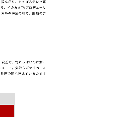
を揉んだり、さっぽろテレビ塔
り、イカれたTVプロデューサ
トガルの海辺の町で、郷愁の酔
。貧乏で、惚れっぽいのに女っ
キュート。気取らずマイペース
に映画公開も控えているのです