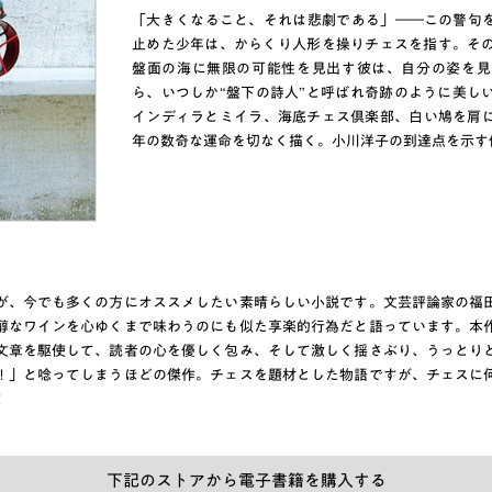
「大きくなること、それは悲劇である」――この警句を
止めた少年は、からくり人形を操りチェスを指す。そ
盤面の海に無限の可能性を見出す彼は、自分の姿を見
ら、いつしか“盤下の詩人”と呼ばれ奇跡のように美し
インディラとミイラ、海底チェス倶楽部、白い鳩を肩
年の数奇な運命を切なく描く。小川洋子の到達点を示す
が、今でも多くの方にオススメしたい素晴らしい小説です。文芸評論家の福
醇なワインを心ゆくまで味わうのにも似た享楽的行為だと語っています。本
文章を駆使して、読者の心を優しく包み、そして激しく揺さぶり、うっとり
！」と唸ってしまうほどの傑作。チェスを題材とした物語ですが、チェスに
！
下記のストアから電子書籍を購入する