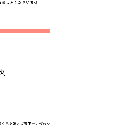
お楽しみくださいませ。
次
漂う男を演れば天下一。傑作シ