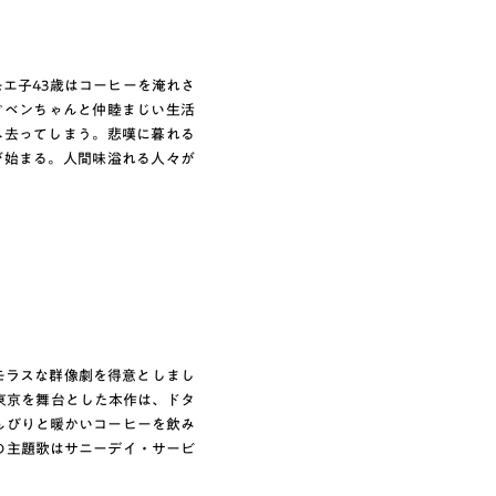
エ子43歳はコーヒーを淹れさ
ぐベンちゃんと仲睦まじい生活
へ去ってしまう。悲嘆に暮れる
が始まる。人間味溢れる人々が
ーモラスな群像劇を得意としまし
東京を舞台とした本作は、ドタ
んびりと暖かいコーヒーを飲み
の主題歌はサニーデイ・サービ