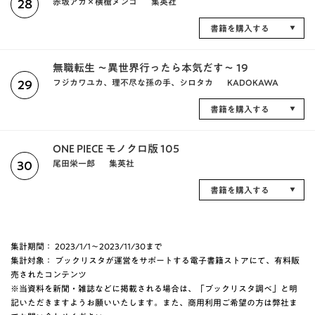
赤坂アカ×横槍メンゴ
集英社
28
書籍を購入する
無職転生 ～異世界行ったら本気だす～ 19
フジカワユカ、理不尽な孫の手、シロタカ
KADOKAWA
29
書籍を購入する
ONE PIECE モノクロ版 105
尾田栄一郎
集英社
30
書籍を購入する
集計期間： 2023/1/1～2023/11/30まで
集計対象： ブックリスタが運営をサポートする電子書籍ストアにて、有料販
売されたコンテンツ
※当資料を新聞・雑誌などに掲載される場合は、「ブックリスタ調べ」と明
記いただきますようお願いいたします。また、商用利用ご希望の方は弊社ま