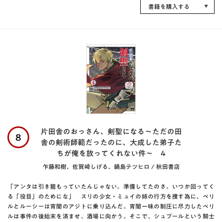
書籍を購入する
片田舎のおっさん、剣聖になる～ただの田
8
舎の剣術師範だったのに、大成した弟子た
ちが俺を放ってくれない件～ 4
乍藤和樹、佐賀崎しげる、鍋島テツヒロ / 秋田書店
「アンタは引き籠もっていたんじゃない。準備してたのさ。いつか回ってく
る「役目」のためにな」 スリの少女・ミュイの姉の行方を捜す為に、ベリ
ルとルーシーは宵闇のアジトに乗り込んだ。宵闇一味の制圧に尽力したベリ
ルは事件の後始末を済ませ、酒場に向かう。そこで、シュプールという騎士