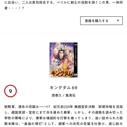
に出会い、二人は意気投合する。ベリルに剣士の役割を説くこの男、一体何
者・・・！？
書籍を購入する
キングダム 69
9
原泰久 / 集英社
桓騎軍、運命の奇襲は――!!? 紀元前233年 秦趙宜安決戦 邯鄲攻略を目指
し、趙国深部・宜安にまで兵を進めた秦軍。しかし、その進路を読み切った
李牧の策略により、秦軍は壊滅的な打撃を被ってしまう。追い詰められた桓
騎本陣は、“最後の博打”として、趙軍への決死の奇襲を仕掛け、遂に総大