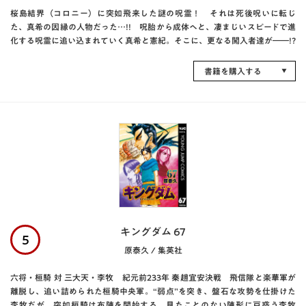
桜島結界（コロニー）に突如飛来した謎の呪霊！ それは死後呪いに転じ
た、真希の因縁の人物だった…!! 呪胎から成体へと、凄まじいスピードで進
化する呪霊に追い込まれていく真希と憲紀。そこに、更なる闖入者達が――!?
書籍を購入する
キングダム 67
5
原泰久 / 集英社
六将・桓騎 対 三大天・李牧 紀元前233年 秦趙宜安決戦 飛信隊と楽華軍が
離脱し、追い詰められた桓騎中央軍。“弱点”を突き、盤石な攻勢を仕掛けた
李牧だが、突如桓騎は布陣を開始する。見たことのない陣形に戸惑う李牧