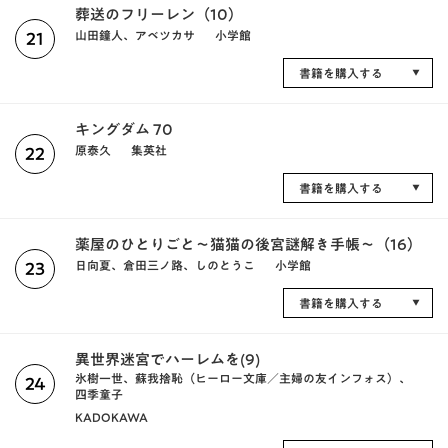
葬送のフリーレン（10）
山田鐘人、アベツカサ
小学館
21
書籍を購入する
キングダム 70
原泰久
集英社
22
書籍を購入する
薬屋のひとりごと～猫猫の後宮謎解き手帳～（16）
日向夏、倉田三ノ路、しのとうこ
小学館
23
書籍を購入する
異世界迷宮でハーレムを(9)
氷樹一世、蘇我捨恥（ヒーロー文庫／主婦の友インフォス）、
24
四季童子
KADOKAWA