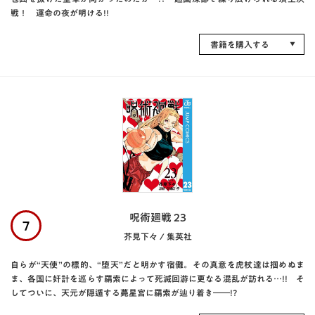
戦！ 運命の夜が明ける!!
書籍を購入する
呪術廻戦 23
7
芥見下々 / 集英社
自らが“天使”の標的、“堕天”だと明かす宿儺。その真意を虎杖達は掴めぬま
ま、各国に奸計を巡らす羂索によって死滅回游に更なる混乱が訪れる…!! そ
してついに、天元が隠遁する薨星宮に羂索が辿り着き――!?