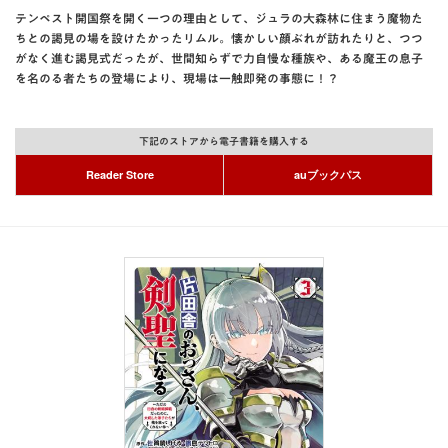
テンペスト開国祭を開く一つの理由として、ジュラの大森林に住まう魔物た
ちとの謁見の場を設けたかったリムル。懐かしい顔ぶれが訪れたりと、つつ
がなく進む謁見式だったが、世間知らずで力自慢な種族や、ある魔王の息子
を名のる者たちの登場により、現場は一触即発の事態に！？
下記のストアから電子書籍を購入する
Reader Store
auブックパス