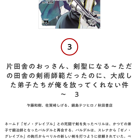
3
片田舎のおっさん、剣聖になる～ただ
の田舎の剣術師範だったのに、大成し
た弟子たちが俺を放ってくれない件
～ 3
乍藤和樹、佐賀崎しげる、鍋島テツヒロ / 秋田書店
ネームド「ゼノ・グレイブル」との死闘で剣を失ったベリルは、かつての弟
子で鍛冶師となったバルデルと再会する。バルデルは、スレナから「ゼノ・
グレイブル」の鉤爪からベリルの新しい剣を打つように依頼されていた。ベ