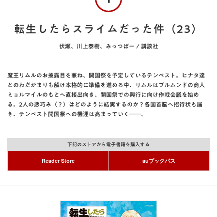
転生したらスライムだった件（23）
伏瀬、川上泰樹、みっつばー / 講談社
魔王リムルのお披露目を兼ね、開国祭を予定しているテンペスト。ヒナタ達
とのわだかまりも解け本格的に準備を進める中、リムルはブルムンドの商人
ミョルマイルのもとへ直接出向き、開国祭での興行に向け作戦会議を始め
る。2人の悪巧み（？）はどのように結実するのか？各国首脳へ招待状も届
き、テンペスト開国祭への機運は高まっていく――。
下記のストアから電子書籍を購入する
Reader Store
auブックパス