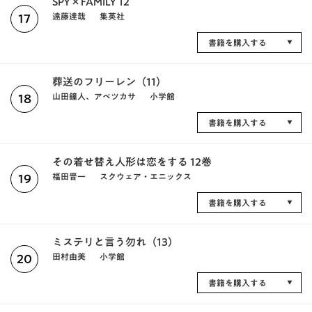
SPY×FAMILY 12
遠藤達哉
集英社
17
書籍を購入する
葬送のフリーレン（11）
山田鐘人、アベツカサ
小学館
18
書籍を購入する
その着せ替え人形は恋をする 12巻
福田晋一
スクウェア・エニックス
19
書籍を購入する
ミステリと言う勿れ（13）
田村由美
小学館
20
書籍を購入する