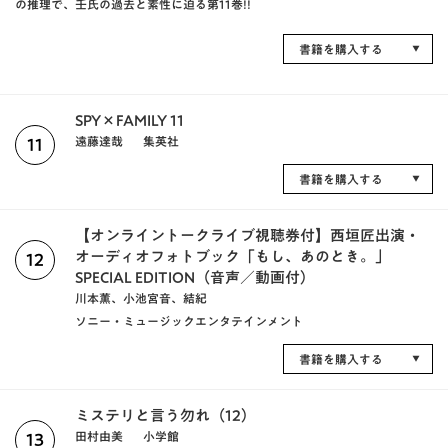
の推理で、壬氏の過去と素性に迫る第11巻!!
書籍を購入する
SPY×FAMILY 11
遠藤達哉
集英社
11
書籍を購入する
【オンライントークライブ視聴券付】西垣匠出演・
オーディオフォトブック「もし、あのとき。」
12
SPECIAL EDITION（音声／動画付）
川本薫、小池宮音、結紀
ソニー・ミュージックエンタテインメント
書籍を購入する
ミステリと言う勿れ（12）
田村由美
小学館
13