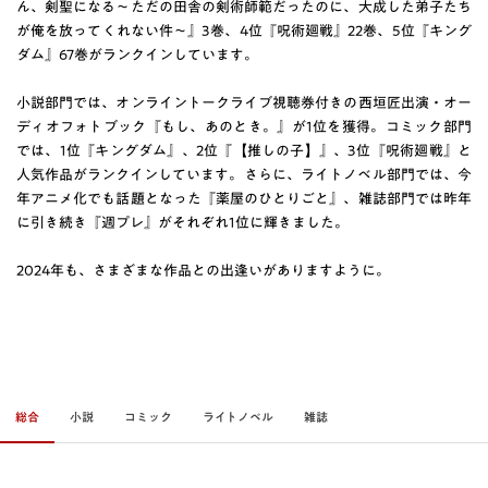
ん、剣聖になる～ただの田舎の剣術師範だったのに、大成した弟子たち
が俺を放ってくれない件～』3巻、4位『呪術廻戦』22巻、5位『キング
ダム』67巻がランクインしています。
小説部門では、オンライントークライブ視聴券付きの西垣匠出演・オー
ディオフォトブック『もし、あのとき。』が1位を獲得。コミック部門
では、1位『キングダム』、2位『【推しの子】』、3位『呪術廻戦』と
人気作品がランクインしています。さらに、ライトノベル部門では、今
年アニメ化でも話題となった『薬屋のひとりごと』、雑誌部門では昨年
に引き続き『週プレ』がそれぞれ1位に輝きました。
2024年も、さまざまな作品との出逢いがありますように。
総合
小説
コミック
ライトノベル
雑誌