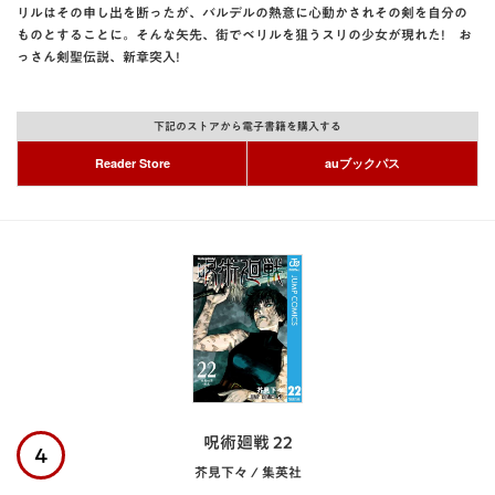
リルはその申し出を断ったが、バルデルの熱意に心動かされその剣を自分の
ものとすることに。そんな矢先、街でベリルを狙うスリの少女が現れた! お
っさん剣聖伝説、新章突入!
下記のストアから電子書籍を購入する
Reader Store
auブックパス
呪術廻戦 22
4
芥見下々 / 集英社