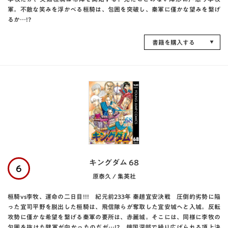
軍。不敵な笑みを浮かべる桓騎は、包囲を突破し、秦軍に僅かな望みを繋げ
るか…!?
書籍を購入する
キングダム 68
6
原泰久 / 集英社
桓騎vs李牧、運命の二日目!!! 紀元前233年 秦趙宜安決戦 圧倒的劣勢に陥
った宜司平野を脱出した桓騎は、飛信隊らが奪取した宜安城へと入城。反転
攻勢に僅かな希望を繋げる秦軍の要所は、赤麗城。そこには、同様に李牧の
包囲を抜けた壁軍が向かったのだが…!? 趙国深部で繰り広げられる頂上決