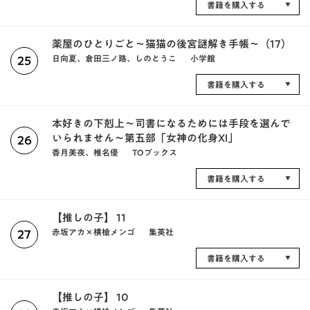
書籍を購入する
薬屋のひとりごと～猫猫の後宮謎解き手帳～（17）
日向夏、倉田三ノ路、しのとうこ
小学館
25
書籍を購入する
本好きの下剋上～司書になるためには手段を選んで
いられません～第五部「女神の化身XI」
26
香月美夜、椎名優
TOブックス
書籍を購入する
【推しの子】 11
赤坂アカ×横槍メンゴ
集英社
27
書籍を購入する
【推しの子】 10