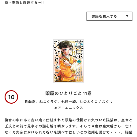
将・李牧と肉迫する…!!
書籍を購入する
薬屋のひとりごと 11巻
10
日向夏、ねこクラゲ、七緒一綺、しのとうこ / スクウ
ェア・エニックス
後宮の中にある古い廟に仕組まれた順路の仕掛けに気づいた猫猫は、皇帝と
壬氏との前で見事その謎を解き明かします。そして今度は皇太后から、亡く
なった先帝にかけられた呪いを調べて欲しいとの依頼を受けて・・・。猫猫