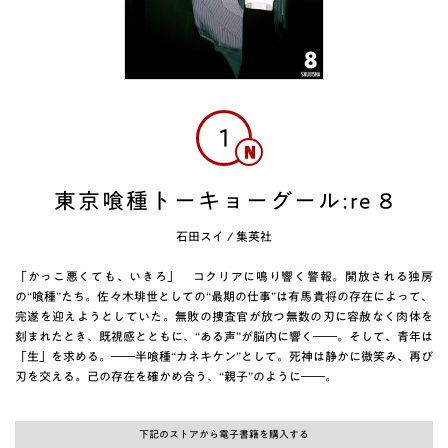
1
東京喰種トーキョーグール:re 8
石田スイ
/
集英社
「かっこ悪くても、いきろ」 コクリアに鳴り響く警報。開放される独房
の“喰種”たち。佐々木琲世としての“最期の仕事”は有馬貴将の存在によって、
完遂を迎えようとしていた。無敗の捜査官が放つ無数の刃に容赦なく肉体を
刻まれたとき、既視感とともに、“ある声”が脳内に響く――。そして、青年は
「生」を求める。――半喰種“カネキケン”として。死神は静かに微笑み、再び
刃を交える。己の存在を確かめ合う、“親子”のように――。
下記のストアから電子書籍を購入する