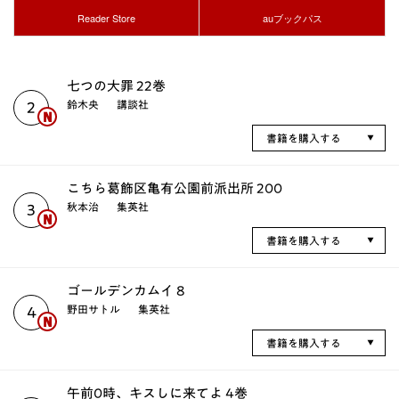
Reader Store
auブックパス
七つの大罪 22巻
鈴木央
講談社
2
書籍を購入する
こちら葛飾区亀有公園前派出所 200
秋本治
集英社
3
書籍を購入する
ゴールデンカムイ 8
野田サトル
集英社
4
書籍を購入する
午前0時、キスしに来てよ 4巻