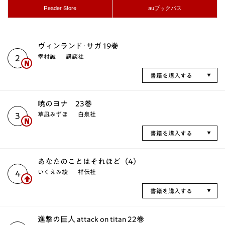
Reader Store
auブックパス
ヴィンランド･サガ 19巻
幸村誠
講談社
2
書籍を購入する
暁のヨナ 23巻
草凪みずほ
白泉社
3
書籍を購入する
あなたのことはそれほど（4）
いくえみ綾
祥伝社
4
書籍を購入する
進撃の巨人 attack on titan 22巻