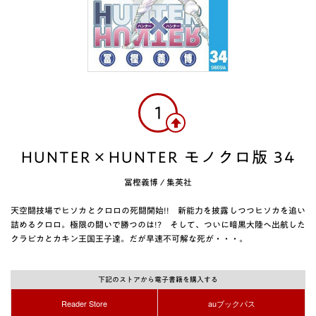
1
HUNTER×HUNTER モノクロ版 34
冨樫義博
/
集英社
天空闘技場でヒソカとクロロの死闘開始!! 新能力を披露しつつヒソカを追い
詰めるクロロ。極限の闘いで勝つのは!? そして、ついに暗黒大陸へ出航した
クラピカとカキン王国王子達。だが早速不可解な死が・・・。
下記のストアから電子書籍を購入する
Reader Store
auブックパス