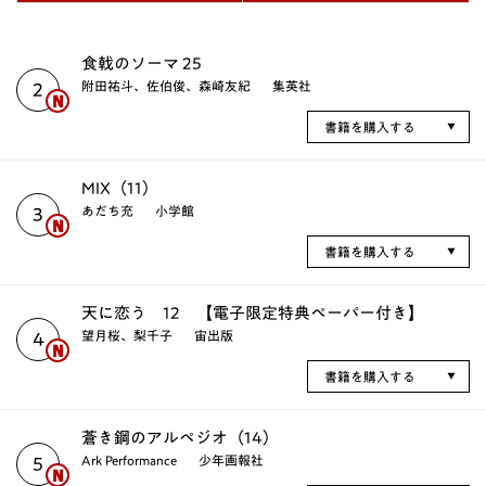
食戟のソーマ 25
附田祐斗、佐伯俊、森崎友紀
集英社
2
書籍を購入する
MIX（11）
あだち充
小学館
3
書籍を購入する
天に恋う 12 【電子限定特典ペーパー付き】
望月桜、梨千子
宙出版
4
書籍を購入する
蒼き鋼のアルペジオ（14）
Ark Performance
少年画報社
5