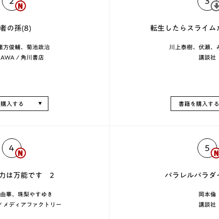
2
3
者の孫(8)
転生したらスライム
緒方俊輔、菊池政治
川上泰樹、伏瀬、
KAWA / 角川書店
講談社
を購入する
書籍を購入す
4
5
力は万能です 2
パラレルパラダ
由華、珠梨やすゆき
岡本倫
 / メディアファクトリー
講談社