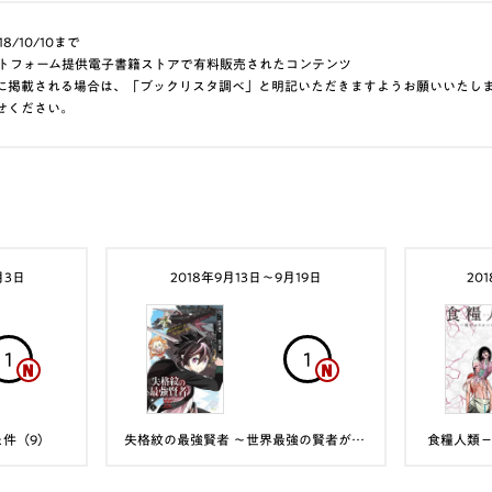
8/10/10まで
aプラットフォーム提供電子書籍ストアで有料販売されたコンテンツ
に掲載される場合は、「ブックリスタ調べ」と明記いただきますようお願いいたし
せください。
月3日
2018年9月13日〜9月19日
20
1
1
件（9）
失格紋の最強賢者 ～世界最強の賢者が更に強くなるために転生しました～ 4巻
食糧人類－St