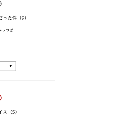
だった件（9）
みっつばー
る
イス（5）