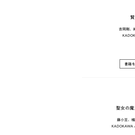
賢
吉岡剛、
KADO
書籍
聖女の魔
藤小豆、橘
KADOKAWA