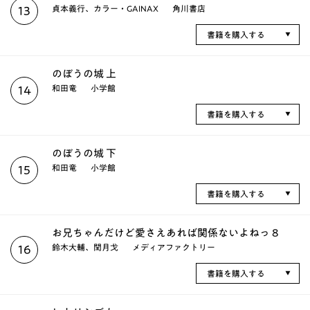
貞本義行、カラー・GAINAX
角川書店
13
書籍を購入する
のぼうの城 上
和田竜
小学館
14
書籍を購入する
のぼうの城 下
和田竜
小学館
15
書籍を購入する
お兄ちゃんだけど愛さえあれば関係ないよねっ 8
鈴木大輔、閏月戈
メディアファクトリー
16
書籍を購入する