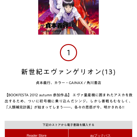
1
新世紀エヴァンゲリオン(13)
貞本義行、カラー・GAINAX
/
角川書店
【BOOKFESTA 2012 autumn 参加作品】 エヴァ量産機に囲まれたアスカを救
出するため、ついに初号機に乗り込んだシンジ。しかし善戦もむなしく、
「人類補完計画」が始まってしまう――。各々の思惑が今、明かされる!!
下記のストアから電子書籍を購入する
Reader Store
auブックパス