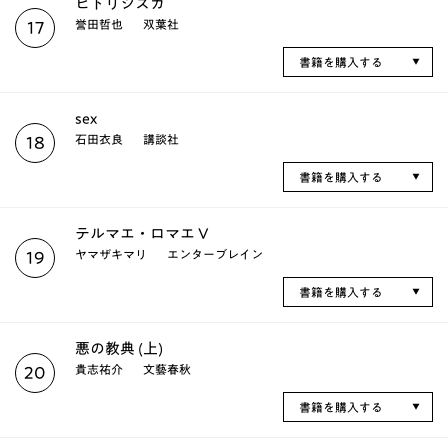
ヒトリシズカ
誉田哲也
双葉社
17
書籍を購入する
sex
石田衣良
講談社
18
書籍を購入する
テルマエ・ロマエ V
ヤマザキマリ
エンターブレイン
19
書籍を購入する
悪の教典 (上)
貴志祐介
文藝春秋
20
書籍を購入する