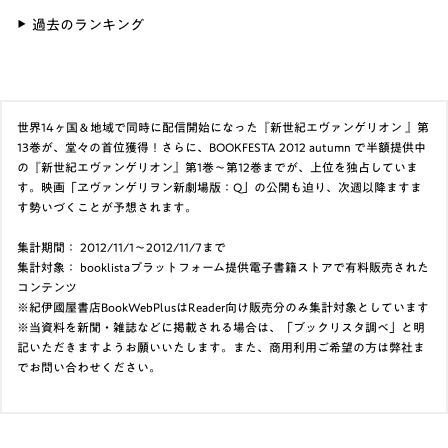
過去のランキング
世界14ヶ国＆地域で同時に配信開始になった『新世紀エヴァンゲリオン 』第
13巻が、堂々の首位獲得！さらに、BOOKFESTA 2012 autumn で半額提供中
の『新世紀エヴァンゲリオン』第1巻～第12巻までが、上位を独占していま
す。映画「ヱヴァンゲリヲン新劇場版：Q」の公開も迫り、次週以降ますま
す勢いづくことが予想されます。
集計期間： 2012/11/1〜2012/11/7まで
集計対象： booklistaプラットフォーム提供電子書籍ストアで有料販売された
コンテンツ
※紀伊國屋書店BookWebPlusはReader向け販売分のみ集計対象としています
※当資料を新聞・雑誌などに掲載される場合は、「ブックリスタ調べ」と明
記いただきますようお願いいたします。また、商用利用ご希望の方は弊社ま
でお問い合わせください。