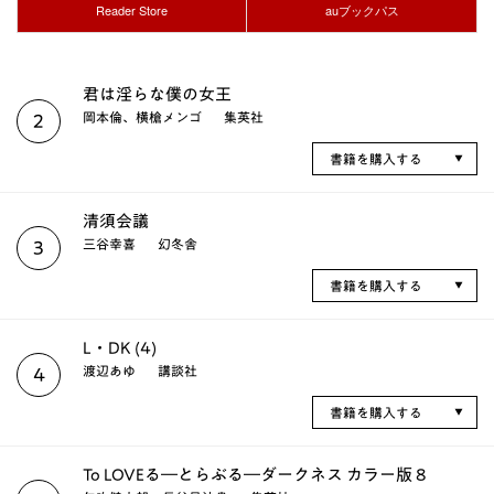
Reader Store
auブックパス
君は淫らな僕の女王
岡本倫、横槍メンゴ
集英社
2
書籍を購入する
清須会議
三谷幸喜
幻冬舎
3
書籍を購入する
L・DK (4)
渡辺あゆ
講談社
4
書籍を購入する
To LOVEる―とらぶる―ダークネス カラー版 8