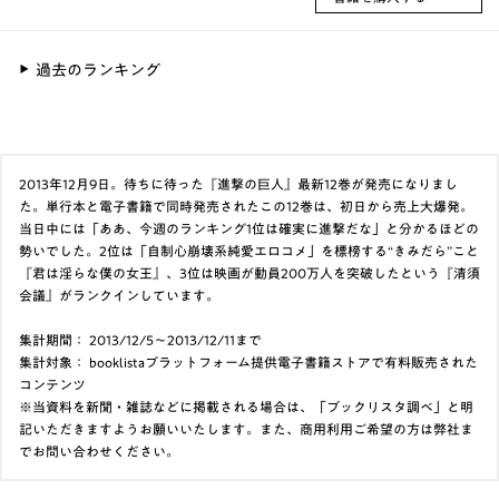
過去のランキング
2013年12月9日。待ちに待った『進撃の巨人』最新12巻が発売になりまし
た。単行本と電子書籍で同時発売されたこの12巻は、初日から売上大爆発。
当日中には「ああ、今週のランキング1位は確実に進撃だな」と分かるほどの
勢いでした。2位は「自制心崩壊系純愛エロコメ」を標榜する“きみだら”こと
『君は淫らな僕の女王』、3位は映画が動員200万人を突破したという『清須
会議』がランクインしています。
集計期間： 2013/12/5～2013/12/11まで
集計対象： booklistaプラットフォーム提供電子書籍ストアで有料販売された
コンテンツ
※当資料を新聞・雑誌などに掲載される場合は、「ブックリスタ調べ」と明
記いただきますようお願いいたします。また、商用利用ご希望の方は弊社ま
でお問い合わせください。