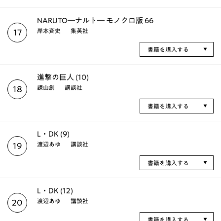
NARUTO―ナルト― モノクロ版 66
岸本斉史
集英社
17
書籍を購入する
進撃の巨人 (10)
諫山創
講談社
18
書籍を購入する
L・DK (9)
渡辺あゆ
講談社
19
書籍を購入する
L・DK (12)
渡辺あゆ
講談社
20
書籍を購入する