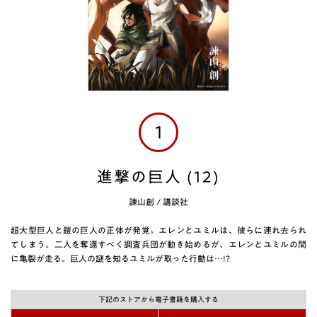
1
進撃の巨人 (12)
諫山創
/
講談社
超大型巨人と鎧の巨人の正体が発覚。エレンとユミルは、彼らに連れ去られ
てしまう。二人を奪還すべく調査兵団が動き始めるが、エレンとユミルの間
に亀裂が走る。巨人の謎を知るユミルが取った行動は…!?
下記のストアから電子書籍を購入する