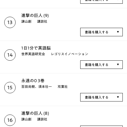
進撃の巨人 (9)
諫山創
講談社
13
書籍を購入する
1日1分で英語脳
世界英語研究会
レゴリスイノベーション
14
書籍を購入する
永遠の0 3巻
百田尚樹、須本壮一
双葉社
15
書籍を購入する
進撃の巨人 (8)
諫山創
講談社
16