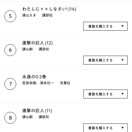
わたしに××しなさい! (14)
遠山えま
講談社
5
書籍を購入する
進撃の巨人 (12)
諫山創
講談社
6
書籍を購入する
永遠の0 2巻
百田尚樹、須本壮一
双葉社
7
書籍を購入する
進撃の巨人 (11)
諫山創
講談社
8
書籍を購入する