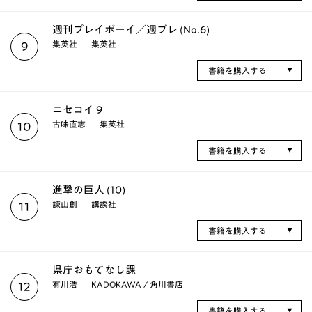
週刊プレイボーイ／週プレ (No.6)
集英社
集英社
9
書籍を購入する
ニセコイ 9
古味直志
集英社
10
書籍を購入する
進撃の巨人 (10)
諫山創
講談社
11
書籍を購入する
県庁おもてなし課
有川浩
KADOKAWA / 角川書店
12
書籍を購入する