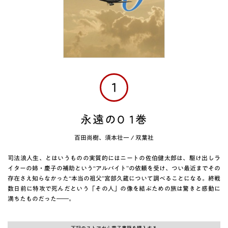
1
永遠の0 1巻
百田尚樹、須本壮一
/
双葉社
司法浪人生、とはいうものの実質的にはニートの佐伯健太郎は、駆け出しラ
イターの姉・慶子の補助という“アルバイト”の依頼を受け、つい最近までその
存在さえ知らなかった“本当の祖父”宮部久蔵について調べることになる。終戦
数日前に特攻で死んだという「その人」の像を結ぶための旅は驚きと感動に
満ちたものだった――。