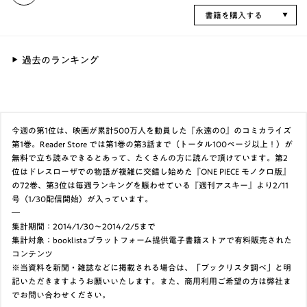
書籍を購入する
過去のランキング
今週の第1位は、映画が累計500万人を動員した『永遠の0』のコミカライズ
第1巻。Reader Store では第1巻の第3話まで（トータル100ページ以上！）が
無料で立ち読みできるとあって、たくさんの方に読んで頂けています。第2
位はドレスローザでの物語が複雑に交錯し始めた『ONE PIECE モノクロ版』
の72巻、第3位は毎週ランキングを賑わせている『週刊アスキー』より2/11
号（1/30配信開始）が入っています。
―
集計期間：2014/1/30～2014/2/5まで
集計対象：booklistaプラットフォーム提供電子書籍ストアで有料販売された
コンテンツ
※当資料を新聞・雑誌などに掲載される場合は、「ブックリスタ調べ」と明
記いただきますようお願いいたします。また、商用利用ご希望の方は弊社ま
でお問い合わせください。