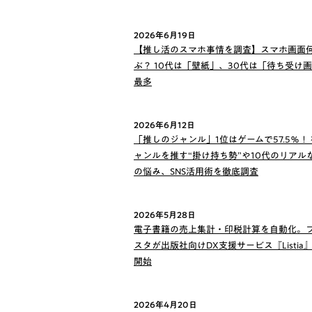
2026年6月19日
【推し活のスマホ事情を調査】スマホ画面
ぶ？ 10代は「壁紙」、30代は「待ち受け
最多
2026年6月12日
「推しのジャンル」1位はゲームで57.5％！
ャンルを推す“掛け持ち勢”や10代のリアル
の悩み、SNS活用術を徹底調査
2026年5月28日
電子書籍の売上集計・印税計算を自動化。
スタが出版社向けDX支援サービス『Listia
開始
2026年4月20日