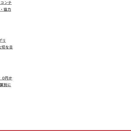
ンコンテ
賛・協力
プリ
の大切な日
 0円か
算別に