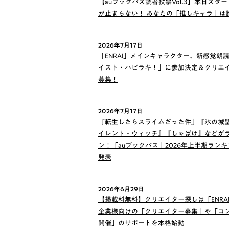
【auブックパス読者投票Vol.3】本日スター
が止まらない！ あなたの「推しキャラ」は
2026年7月17日
「ENRAI」メインキャラクター、新感覚朗
イスト・ハピラキ！」に参加決定＆クリエ
募集！
2026年7月17日
『転生したらスライムだった件』『氷の城
イレント・ウィッチ』『しゃばけ』などが
ン！「auブックパス」2026年上半期ラン
発表
2026年6月29日
【掲載料無料】クリエイター探しは「ENRA
企業様向けの「クリエイター募集」や「コ
開催」のサポートを本格始動