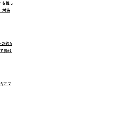
でも推し
」対策
の約6
で動け
し活アプ