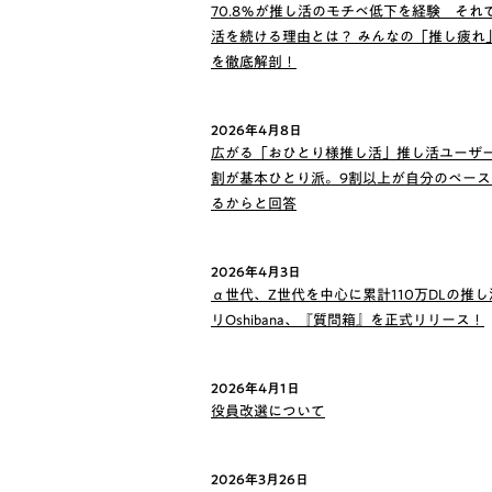
70.8％が推し活のモチベ低下を経験 それ
活を続ける理由とは？ みんなの「推し疲れ
を徹底解剖！
2026年4月8日
広がる「おひとり様推し活」推し活ユーザー
割が基本ひとり派。9割以上が自分のペース
るからと回答
2026年4月3日
α世代、Z世代を中心に累計110万DLの推
リOshibana、『質問箱』を正式リリース！
2026年4月1日
役員改選について
2026年3月26日