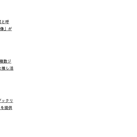
何と呼
画像」が
 複数ジ
な推し活
ブックリ
』を提供