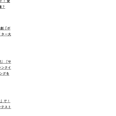
ト！ 愛
誰？
読劇「ボ
イター大
壁』『サ
ランクイ
キングを
I」で！
ンテスト