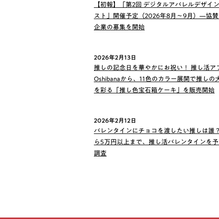
【初報】「第2回 デジタルアパレルデザイ
スト」開催予定（2026年8月〜9月）—協
企業の募集を開始
2026年2月13日
推しの記念日を華やかにお祝い！ 推し活ア
Oshibanaから、11色のカラー展開で推し
を彩る「推し色宝石箱ケーキ」を販売開始
2026年2月12日
バレンタインにチョコを渡したい推しは誰？
ら5万円以上まで、推し活バレンタインを予
調査