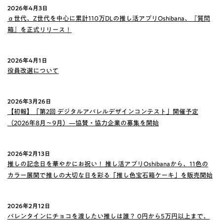
2026年4月3日
α世代、Z世代を中心に累計110万DLの推し活アプリOshibana、『質問
箱』を正式リリース！
2026年4月1日
役員改選について
2026年3月26日
【初報】「第2回 デジタルアパレルデザインコンテスト」開催予定
（2026年8月〜9月）—協賛・協力企業の募集を開始
2026年2月13日
推しの記念日を華やかにお祝い！ 推し活アプリOshibanaから、11色の
カラー展開で推しの大切な日を彩る「推し色宝石箱ケーキ」を販売開始
2026年2月12日
バレンタインにチョコを渡したい推しは誰？ 0円から5万円以上まで、