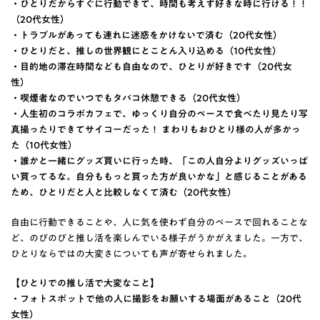
・ひとりだからすぐに行動できて、時間も考えず好きな時に行ける！！
（20代女性）
・トラブルがあっても連れに迷惑をかけないで済む（20代女性）
・ひとりだと、推しの世界観にとことん入り込める（10代女性）
・目的地の滞在時間なども自由なので、ひとりが好きです（20代女
性）
・喫煙者なのでいつでもタバコ休憩できる（20代女性）
・人生初のコラボカフェで、ゆっくり自分のペースで食べたり見たり写
真撮ったりできてサイコーだった！ まわりもおひとり様の人が多かっ
た（10代女性）
・誰かと一緒にグッズ買いに行った時、「この人自分よりグッズいっぱ
い買ってるな。自分ももっと買った方が良いかな」と感じることがある
ため、ひとりだと人と比較しなくて済む（20代女性）
自由に行動できることや、人に気を使わず自分のペースで回れることな
ど、のびのびと推し活を楽しんでいる様子がうかがえました。一方で、
ひとりならではの大変さについても声が寄せられました。
【ひとりでの推し活で大変なこと】
・フォトスポットで他の人に撮影をお願いする場面があること（20代
女性）