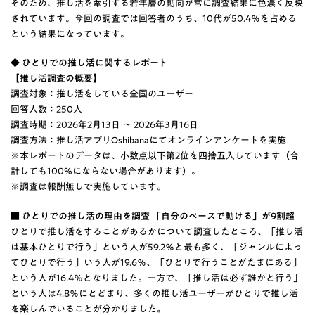
そのため、推し活を牽引する若年層の動向が常に調査結果に色濃く反映
されています。今回の調査では回答者のうち、10代が50.4％を占める
という結果になっています。
◆ ひとりでの推し活に関するレポート
【推し活調査の概要】
調査対象：推し活をしている全国のユーザー
回答人数：250人
調査時期：2026年2月13日 ～ 2026年3月16日
調査方法：推し活アプリOshibanaにてオンラインアンケートを実施
※本レポートのデータは、小数点以下第2位を四捨五入しています（合
計しても100%にならない場合があります）。
※調査は報酬無しで実施しています。
■ ひとりでの推し活の理由を調査 「自分のペースで動ける」が9割超
ひとりで推し活をすることがあるかについて調査したところ、「推し活
は基本ひとりで行う」という人が59.2％と最も多く、「ジャンルによっ
てひとりで行う」いう人が19.6％、「ひとりで行うことがたまにある」
という人が16.4％となりました。一方で、「推し活は必ず誰かと行う」
という人は4.8％にとどまり、多くの推し活ユーザーがひとりで推し活
を楽しんでいることが分かりました。