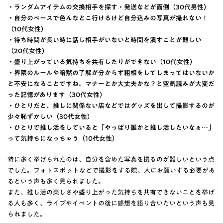
・ランダムアイテムの交換相手を探す・発送などが面倒（30代男性）
・自分のペースで色んなとこ行けるけど自分込みの写真が撮れない！
（10代女性）
・待ち時間が長い時に話し相手がいないと時間を潰すことが難しい
（20代女性）
・盛り上がっている気持ちを共有したりができない（10代女性）
・界隈のルールや暗黙の了解が分からず粗相をしてしまってはいないか
と不安になることですね。マナーとか大丈夫かな？と空気読みが大変だ
った記憶があります（30代女性）
・ひとりだと、推しに関係ない店などではグッズを出して撮影するのが
少々恥ずかしい（30代女性）
・ひとりで推し活をしていると「やっぱり誰かと推し活したいなぁ…」
って気持ちになっちゃう（10代女性）
特に多く挙げられたのは、自分を含めた写真を撮るのが難しいという点
でした。フォトスポットなどで撮影をする際、人にお願いする必要があ
るという声も多く見られました。
また、推し活の楽しさや盛り上がった気持ちを共有できないことを挙げ
る人も多く、ライブやイベントの後に感想を語り合いたいという声も見
られました。