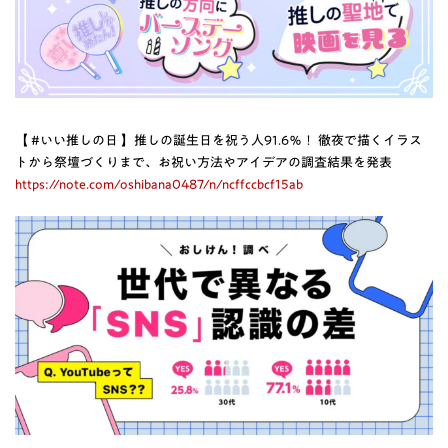
【 #いい推しの日 】推しの誕生日を祝う人91.6％！ 徹夜で描くイラス
トから祭壇づくりまで、お祝い方法やアイデアの調査結果を発表
https://note.com/oshibana0487/n/ncffccbcf15ab