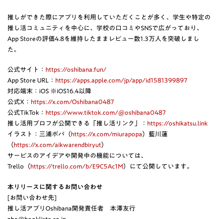
推しができた際にアプリを利用していただくことが多く、学生や特定の
推し活コミュニティを中心に、学校の口コミやSNSで広がっており、
App Storeの評価4.8を維持したままレビュー数1.3万人を突破しまし
た。
公式サイト：
https://oshibana.fun/
App Store URL：
https://apps.apple.com/jp/app/id1581399897
対応端末：iOS ※iOS16.4以降
公式X：
https://x.com/Oshibana0487
公式TikTok：
https://www.tiktok.com/@oshibana0487
推し活用プロフが公開できる「推し活リンク」：
https://oshikatsu.link
イラスト：三浦ポパ（
https://x.com/miurapopa
）藍川蓮
（
https://x.com/aikwarendbiryut
）
サービスのアイデアや開発中の機能については、
Trello（
https://trello.com/b/E9C5Ac1M
）にて公開しています。
本リリースに関するお問い合わせ
[お問い合わせ先]
推し活アプリOshibana開発責任者 本澤友行