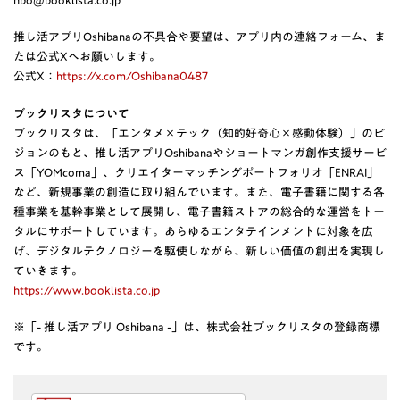
nbo@booklista.co.jp
推し活アプリOshibanaの不具合や要望は、アプリ内の連絡フォーム、ま
たは公式Xへお願いします。
公式X：
https://x.com/Oshibana0487
ブックリスタについて
ブックリスタは、「エンタメ×テック（知的好奇心×感動体験）」のビ
ジョンのもと、推し活アプリOshibanaやショートマンガ創作支援サービ
ス「YOMcoma」、クリエイターマッチングポートフォリオ「ENRAI」
など、新規事業の創造に取り組んでいます。また、電子書籍に関する各
種事業を基幹事業として展開し、電子書籍ストアの総合的な運営をトー
タルにサポートしています。あらゆるエンタテインメントに対象を広
げ、デジタルテクノロジーを駆使しながら、新しい価値の創出を実現し
ていきます。
https://www.booklista.co.jp
※「- 推し活アプリ Oshibana -」は、株式会社ブックリスタの登録商標
です。