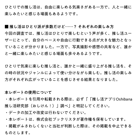
ひとりでの推し活は、自由に楽しめる気楽さがある一方で、人と一緒に
楽しみたいと感じる場面もあるようです。
■ 推し活はひとり派が多数だけど……？ それぞれの楽しみ方
今回の調査では、推し活はひとりで楽しむという声が多く、推し活ユー
ザーにとって、自分のペースや自由に行動できる点が大きな魅力となっ
ていることが分かりました。一方で、写真撮影や感想の共有など、誰か
と一緒に楽しみたいと感じる場面も多々あるようです。
ひとりで気楽に楽しむ推し活と、誰かと一緒に盛り上がる推し活を、そ
の時の状況やジャンルによって使い分けながら楽しむ。推し活の楽しみ
方がそれぞれ広がっていることを感じさせる結果となりました。
本レポートの使用について
・本レポートを引用や転載される際は、必ず「「推し活アプリOshibana
推し活研究部（おしけん！）」調べ」と明記してください。
・データの加工や改変は行わないでください。
・本レポートは、株式会社ブックリスタが著作権を保有しています。
・掲載がふさわしくないと当社が判断した際は、その掲載を中止できる
ものとします。