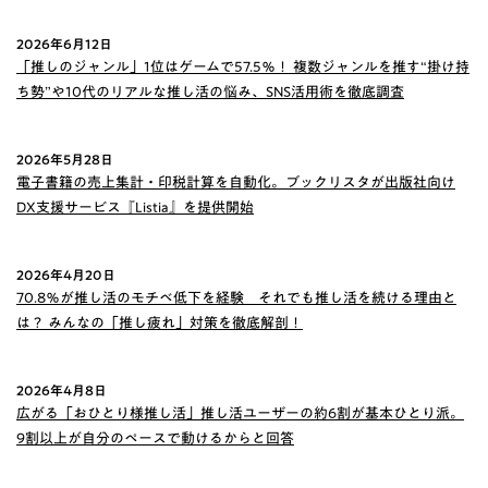
2026年6月12日
「推しのジャンル」1位はゲームで57.5％！ 複数ジャンルを推す“掛け持
ち勢”や10代のリアルな推し活の悩み、SNS活用術を徹底調査
2026年5月28日
電子書籍の売上集計・印税計算を自動化。ブックリスタが出版社向け
DX支援サービス『Listia』を提供開始
2026年4月20日
70.8％が推し活のモチベ低下を経験 それでも推し活を続ける理由と
は？ みんなの「推し疲れ」対策を徹底解剖！
2026年4月8日
広がる「おひとり様推し活」推し活ユーザーの約6割が基本ひとり派。
9割以上が自分のペースで動けるからと回答