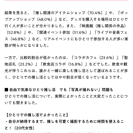
結果を見ると、「推し関連のアイテムショップ（70.4％）」や、「ポッ
プアップショップ（48.0％）」など、グッズを購入する場所はひとりで
行く人が多いことが分かりました。また、「映画館（推し関係の作品）
（52.8％）」や、「関連イベント参加（51.6％）」「ライブや音楽フェ
ス（46.8％）」など、リアルイベントにもひとりで参加する人が多い実
態が明らかになりました。
一方で、比較的割合が低かったのは、「コラボカフェ（23.6％）」「聖
地巡礼（23.2％）」「飲食店コラボ（16.8％）」などでした。飲食や観
光が伴うこれらは、誰かと一緒に楽しむ推し活として選ばれることが多
く、ひとりでの推し活としてはやや割合が低くなっているようです。
■ 自由で気楽なひとり推し活 でも「写真が撮れない」問題も
ひとりでの推し活について、実際によかったことと大変だったことにつ
いても聞きました。
【ひとりでの推し活でよかったこと】
・自分が納得するまで、推しを可愛く撮影するために時間を使えるこ
と！（20代女性）