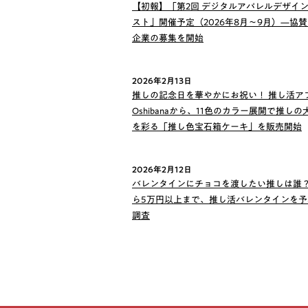
【初報】「第2回 デジタルアパレルデザイ
スト」開催予定（2026年8月〜9月）—協
企業の募集を開始
2026年2月13日
推しの記念日を華やかにお祝い！ 推し活ア
Oshibanaから、11色のカラー展開で推し
を彩る「推し色宝石箱ケーキ」を販売開始
2026年2月12日
バレンタインにチョコを渡したい推しは誰？
ら5万円以上まで、推し活バレンタインを予
調査