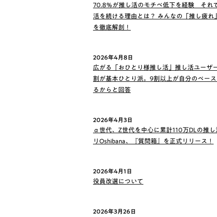
70.8％が推し活のモチベ低下を経験 それ
活を続ける理由とは？ みんなの「推し疲れ
を徹底解剖！
2026年4月8日
広がる「おひとり様推し活」推し活ユーザー
割が基本ひとり派。9割以上が自分のペース
るからと回答
2026年4月3日
α世代、Z世代を中心に累計110万DLの推
リOshibana、『質問箱』を正式リリース！
2026年4月1日
役員改選について
2026年3月26日