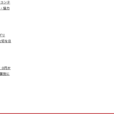
ンコンテ
賛・協力
プリ
の大切な日
 0円か
算別に