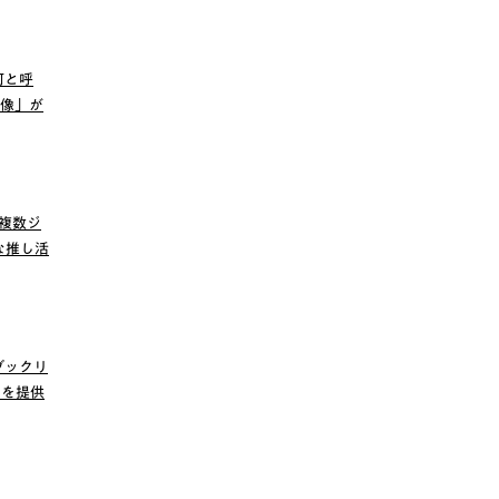
何と呼
画像」が
 複数ジ
な推し活
ブックリ
』を提供