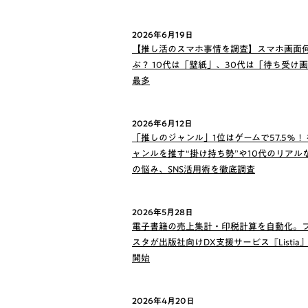
2026年6月19日
【推し活のスマホ事情を調査】スマホ画面
ぶ？ 10代は「壁紙」、30代は「待ち受け
最多
2026年6月12日
「推しのジャンル」1位はゲームで57.5％！
ャンルを推す“掛け持ち勢”や10代のリアル
の悩み、SNS活用術を徹底調査
2026年5月28日
電子書籍の売上集計・印税計算を自動化。
スタが出版社向けDX支援サービス『Listia
開始
2026年4月20日