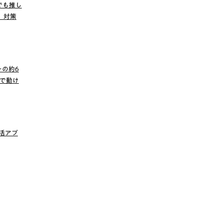
でも推し
」対策
の約6
で動け
し活アプ