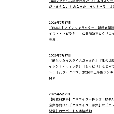
【auブックパス読者投票Vol.3】本日スター
が止まらない！ あなたの「推しキャラ」は
2026年7月17日
「ENRAI」メインキャラクター、新感覚朗
イスト・ハピラキ！」に参加決定＆クリエ
募集！
2026年7月17日
『転生したらスライムだった件』『氷の城
イレント・ウィッチ』『しゃばけ』などが
ン！「auブックパス」2026年上半期ラン
発表
2026年6月29日
【掲載料無料】クリエイター探しは「ENRA
企業様向けの「クリエイター募集」や「コ
開催」のサポートを本格始動