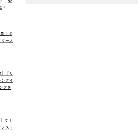
ト！ 愛
誰？
読劇「ボ
イター大
壁』『サ
ランクイ
キングを
I」で！
ンテスト