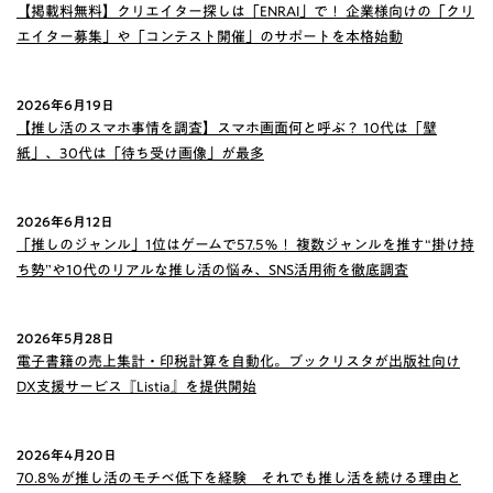
【掲載料無料】クリエイター探しは「ENRAI」で！ 企業様向けの「クリ
エイター募集」や「コンテスト開催」のサポートを本格始動
2026年6月19日
【推し活のスマホ事情を調査】スマホ画面何と呼ぶ？ 10代は「壁
紙」、30代は「待ち受け画像」が最多
2026年6月12日
「推しのジャンル」1位はゲームで57.5％！ 複数ジャンルを推す“掛け持
ち勢”や10代のリアルな推し活の悩み、SNS活用術を徹底調査
2026年5月28日
電子書籍の売上集計・印税計算を自動化。ブックリスタが出版社向け
DX支援サービス『Listia』を提供開始
2026年4月20日
70.8％が推し活のモチベ低下を経験 それでも推し活を続ける理由と