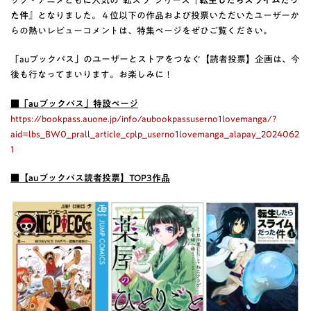
ック・アニメともに人気の”転スラ”シリーズ『
転生したらスライムだっ
た件
』となりました。４位以下の作品および投票いただいたユーザーか
らの熱いレビューコメントは、特集ページをぜひご覧ください。
「auブックパス」のユーザーとストアをつなぐ【読者投票】企画は、今
後も行なってまいります。お楽しみに！
■「auブックパス」特設ページ
https://bookpass.auone.jp/info/aubookpassuserno1lovemanga/?
aid=lbs_BW0_prall_article_cplp_userno1lovemanga_alapay_2024062
1
■【auブックパス読者投票】TOP3作品