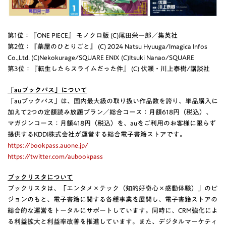
第1位：『ONE PIECE』 モノクロ版 (C)尾田栄一郎／集英社
第2位：『薬屋のひとりごと』 (C) 2024 Natsu Hyuuga/Imagica Infos
Co.,Ltd. (C)Nekokurage/SQUARE ENIX (C)Itsuki Nanao/SQUARE
第3位：『転生したらスライムだった件』 (C) 伏瀬・川上泰樹/講談社
「auブックパス」について
「auブックパス」は、国内最大級の取り扱い作品数を誇り、単品購入に
加えて2つの定額読み放題プラン／総合コース：月額618円（税込）、
マガジンコース：月額418円（税込）を、auをご利用のお客様に限らず
提供するKDDI株式会社が運営する総合電子書籍ストアです。
https://bookpass.auone.jp/
https://twitter.com/aubookpass
ブックリスタについて
ブックリスタは、「エンタメ×テック（知的好奇心×感動体験）」のビ
ジョンのもと、電子書籍に関する各種事業を展開し、電子書籍ストアの
総合的な運営をトータルにサポートしています。同時に、CRM強化によ
る利益拡大と利益率改善を推進しています。また、デジタルマーケティ