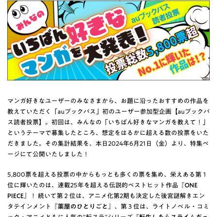
マンガ好きなユーザーのみなさまから、お題に沿ったおすすめの作品を
教えていただく「auブックパス」初のユーザー参加型企画【auブックパ
ス読者投票】。初回は、みんなの「いちばん好きなマンガを教えて！」
というテーマで募集したところ、想定をはるかに超える数の投票をいた
だきました。その集計結果を、本日2024年6月21日（金）より、特集ペ
ージにて公開いたしました！
5,800票を超える投票の中からもっとも多くの票を集め、栄えある第１
位に輝いたのは、連載25年を超える伝説的ベストヒット作品『
ONE
PIECE
』！ 続いて第２位は、アニメ化第2期も決定した後宮謎解きエン
タテインメント『
薬屋のひとりごと
』、第３位は、ライトノベル・コミ