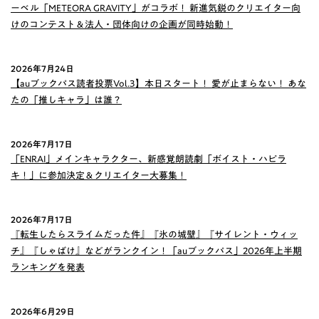
ーベル「METEORA GRAVITY」がコラボ！ 新進気鋭のクリエイター向
けのコンテスト＆法人・団体向けの企画が同時始動！
2026年7月24日
【auブックパス読者投票Vol.3】本日スタート！ 愛が止まらない！ あな
たの「推しキャラ」は誰？
2026年7月17日
「ENRAI」メインキャラクター、新感覚朗読劇「ボイスト・ハピラ
キ！」に参加決定＆クリエイター大募集！
2026年7月17日
『転生したらスライムだった件』『氷の城壁』『サイレント・ウィッ
チ』『しゃばけ』などがランクイン！「auブックパス」2026年上半期
ランキングを発表
2026年6月29日