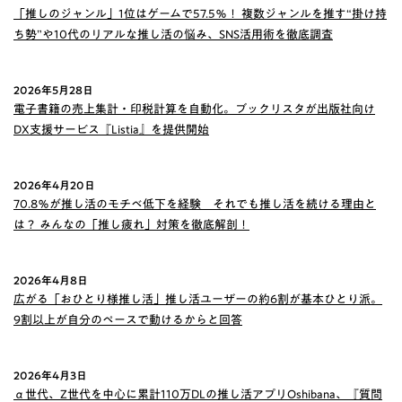
「推しのジャンル」1位はゲームで57.5％！ 複数ジャンルを推す“掛け持
ち勢”や10代のリアルな推し活の悩み、SNS活用術を徹底調査
2026年5月28日
電子書籍の売上集計・印税計算を自動化。ブックリスタが出版社向け
DX支援サービス『Listia』を提供開始
2026年4月20日
70.8％が推し活のモチベ低下を経験 それでも推し活を続ける理由と
は？ みんなの「推し疲れ」対策を徹底解剖！
2026年4月8日
広がる「おひとり様推し活」推し活ユーザーの約6割が基本ひとり派。
9割以上が自分のペースで動けるからと回答
2026年4月3日
α世代、Z世代を中心に累計110万DLの推し活アプリOshibana、『質問