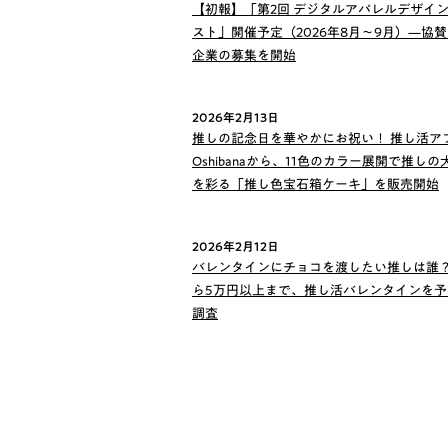
【初報】「第2回 デジタルアパレルデザイ
スト」開催予定（2026年8月〜9月）—協
企業の募集を開始
2026年2月13日
推しの記念日を華やかにお祝い！ 推し活ア
Oshibanaから、11色のカラー展開で推し
を彩る「推し色宝石箱ケーキ」を販売開始
2026年2月12日
バレンタインにチョコを渡したい推しは誰？
ら5万円以上まで、推し活バレンタインを予
調査