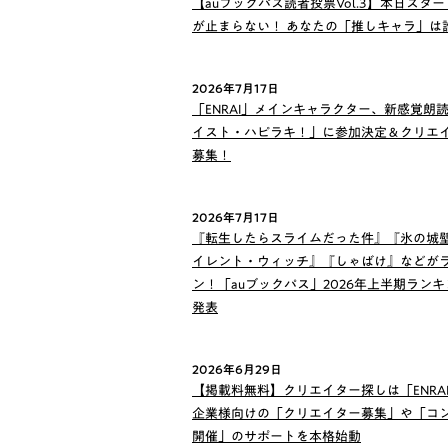
【auブックパス読者投票Vol.3】本日スター
が止まらない！ あなたの「推しキャラ」は
2026年7月17日
「ENRAI」メインキャラクター、新感覚朗
イスト・ハピラキ！」に参加決定＆クリエ
募集！
2026年7月17日
『転生したらスライムだった件』『氷の城
イレント・ウィッチ』『しゃばけ』などが
ン！「auブックパス」2026年上半期ラン
発表
2026年6月29日
【掲載料無料】クリエイター探しは「ENRA
企業様向けの「クリエイター募集」や「コ
開催」のサポートを本格始動