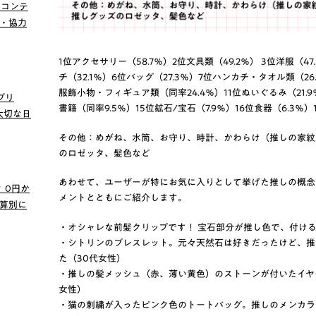
ンコンテ
賛・協力
1位アクセサリー（58.7％）2位文具類（49.2％） 3位洋服（4
チ（32.1％）6位バッグ（27.3％）7位ハンカチ・タオル類（26
服飾小物・フィギュア類（同率24.4％）11位ぬいぐるみ（21.9
プリ
書籍（同率9.5％）15位鉱石/宝石（7.9％）16位食器（6.3％）
の大切な日
その他：めがね、水筒、お守り、時計、かわらけ（推しの家紋
のロゼッタ、髪色など
あわせて、ユーザーが特にお気に入りとして挙げた推しの概念
 0円か
メントとともにご紹介します。
算別に
・オシャレな前髪クリップです！ 宝石部分が推し色で、付ける
・シトリンのブレスレット。元々天然石は好きだったけど、推
た（30代女性）
・推しの髪メッシュ（赤、薄い黄色）のストーンが付いたイヤ
女性）
・猫の刺繍が入ったピンク色のトートバッグ。推しのメンカラ