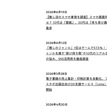
2026年6月19日
【推し活のスマホ事情を調査】スマホ画面
ぶ？ 10代は「壁紙」、30代は「待ち受け
最多
2026年6月12日
「推しのジャンル」1位はゲームで57.5％！
ャンルを推す“掛け持ち勢”や10代のリアル
の悩み、SNS活用術を徹底調査
2026年5月28日
電子書籍の売上集計・印税計算を自動化。
スタが出版社向けDX支援サービス『Listia
開始
2026年4月20日