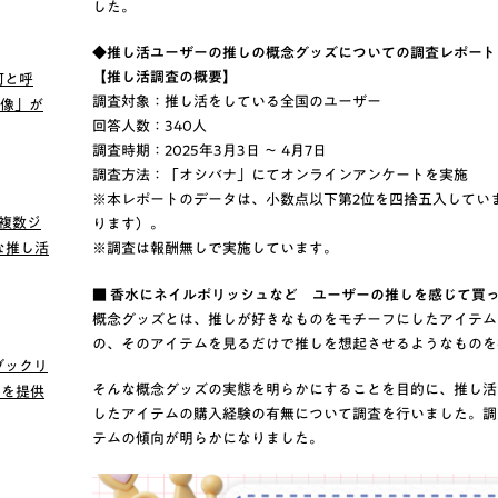
した。
◆推し活ユーザーの推しの概念グッズについての調査レポート
【推し活調査の概要】
何と呼
調査対象：推し活をしている全国のユーザー
画像」が
回答人数：340人
調査時期：2025年3月3日 ～ 4月7日
調査方法：「オシバナ」にてオンラインアンケートを実施
※本レポートのデータは、小数点以下第2位を四捨五入していま
 複数ジ
ります）。
な推し活
※調査は報酬無しで実施しています。
■ 香水にネイルポリッシュなど ユーザーの推しを感じて買
概念グッズとは、推しが好きなものをモチーフにしたアイテム
の、そのアイテムを見るだけで推しを想起させるようなものを
ブックリ
そんな概念グッズの実態を明らかにすることを目的に、推し活
』を提供
したアイテムの購入経験の有無について調査を行いました。調
テムの傾向が明らかになりました。