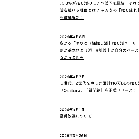
70.8％が推し活のモチベ低下を経験 それ
活を続ける理由とは？ みんなの「推し疲れ
を徹底解剖！
2026年4月8日
広がる「おひとり様推し活」推し活ユーザー
割が基本ひとり派。9割以上が自分のペース
るからと回答
2026年4月3日
α世代、Z世代を中心に累計110万DLの推
リOshibana、『質問箱』を正式リリース！
2026年4月1日
役員改選について
2026年3月26日