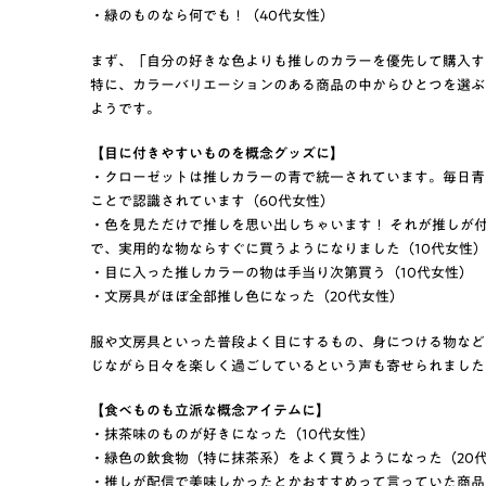
・緑のものなら何でも！（40代女性）
まず、「自分の好きな色よりも推しのカラーを優先して購入す
特に、カラーバリエーションのある商品の中からひとつを選ぶ
ようです。
【目に付きやすいものを概念グッズに】
・クローゼットは推しカラーの青で統一されています。毎日青
ことで認識されています（60代女性）
・色を見ただけで推しを思い出しちゃいます！ それが推しが
で、実用的な物ならすぐに買うようになりました（10代女性
・目に入った推しカラーの物は手当り次第買う（10代女性）
・文房具がほぼ全部推し色になった（20代女性）
服や文房具といった普段よく目にするもの、身につける物など
じながら日々を楽しく過ごしているという声も寄せられました
【食べものも立派な概念アイテムに】
・抹茶味のものが好きになった（10代女性）
・緑色の飲食物（特に抹茶系）をよく買うようになった（20
・推しが配信で美味しかったとかおすすめって言っていた商品