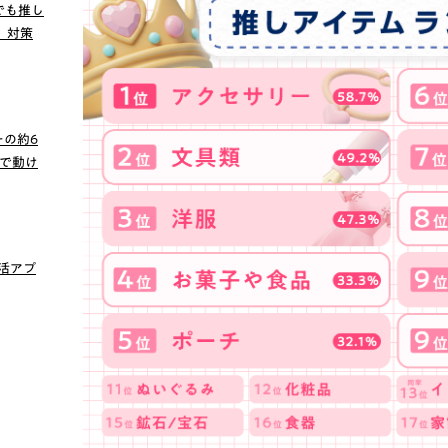
でも推し
」対策
の約6
で動け
し活アプ