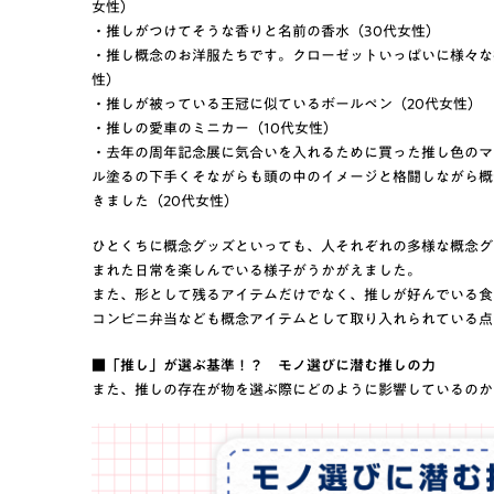
女性）
・推しがつけてそうな香りと名前の香水（30代女性）
・推し概念のお洋服たちです‎。クローゼットいっぱいに様々な
性）
・推しが被っている王冠に似ているボールペン（20代女性）
・推しの愛車のミニカー（10代女性）
・去年の周年記念展に気合いを入れるために買った推し色のマ
ル塗るの下手くそながらも頭の中のイメージと格闘しながら概
きました（20代女性）
ひとくちに概念グッズといっても、人それぞれの多様な概念グ
まれた日常を楽しんでいる様子がうかがえました。
また、形として残るアイテムだけでなく、推しが好んでいる食
コンビニ弁当なども概念アイテムとして取り入れられている点
■「推し」が選ぶ基準！？ モノ選びに潜む推しの力
また、推しの存在が物を選ぶ際にどのように影響しているのか