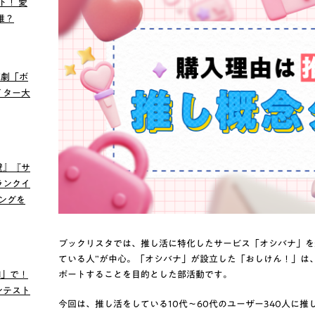
ト！ 愛
誰？
読劇「ボ
イター大
壁』『サ
ランクイ
キングを
ブックリスタでは、推し活に特化したサービス「オシバナ」を
ている人”が中心。「オシバナ」が設立した「おしけん！」は
I」で！
ポートすることを目的とした部活動です。
ンテスト
今回は、推し活をしている10代～60代のユーザー340人に