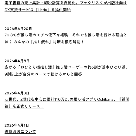
電子書籍の売上集計・印税計算を自動化。ブックリスタが出版社向け
DX支援サービス『Listia』を提供開始
2026年4月20日
70.8％が推し活のモチベ低下を経験 それでも推し活を続ける理由と
は？ みんなの「推し疲れ」対策を徹底解剖！
2026年4月8日
広がる「おひとり様推し活」推し活ユーザーの約6割が基本ひとり派。
9割以上が自分のペースで動けるからと回答
2026年4月3日
α世代、Z世代を中心に累計110万DLの推し活アプリOshibana、『質問
箱』を正式リリース！
2026年4月1日
役員改選について