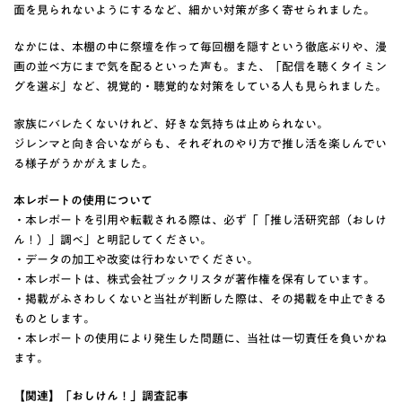
面を見られないようにするなど、細かい対策が多く寄せられました。
なかには、本棚の中に祭壇を作って毎回棚を隠すという徹底ぶりや、漫
画の並べ方にまで気を配るといった声も。また、「配信を聴くタイミン
グを選ぶ」など、視覚的・聴覚的な対策をしている人も見られました。
家族にバレたくないけれど、好きな気持ちは止められない。
ジレンマと向き合いながらも、それぞれのやり方で推し活を楽しんでい
る様子がうかがえました。
本レポートの使用について
・本レポートを引用や転載される際は、必ず「「推し活研究部（おしけ
ん！）」調べ」と明記してください。
・データの加工や改変は行わないでください。
・本レポートは、株式会社ブックリスタが著作権を保有しています。
・掲載がふさわしくないと当社が判断した際は、その掲載を中止できる
ものとします。
・本レポートの使用により発生した問題に、当社は一切責任を負いかね
ます。
【関連】「おしけん！」調査記事