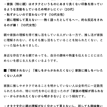
・家族（特に親）はオタクというものにあまり良くない印象を持ってい
るような言動をしているため明かしにくい（20代）
・恥ずかしいので言わないです（10代女性）
・親に理解して貰えない……熱く語ったとしてもへー、的な反応をされ
るのが嫌！（10代女性）
親や家族の理解を得て推し活をしている人がいる一方で、推し活が家族
に理解されない、そもそも推し活をしていることを知られたくない、と
いった悩みもありました。
身近な存在である親であっても、自分の趣味や熱量を伝えることにはた
めらいを感じる人も多くいるようです。
■「理解されない」「推しをからかわれたくない」家族に推しをバレた
くない人の声
家族に推しやオタクであることを明かしていない人は全年代に一定数見
られたものの、特に10代を中心に目立ったのが
「家族の理解が得られな
い・からかわれたくないから明かさない」
という傾向です。
・オタク文化に親の理解がなく分かって貰えないし、話しても興味無い