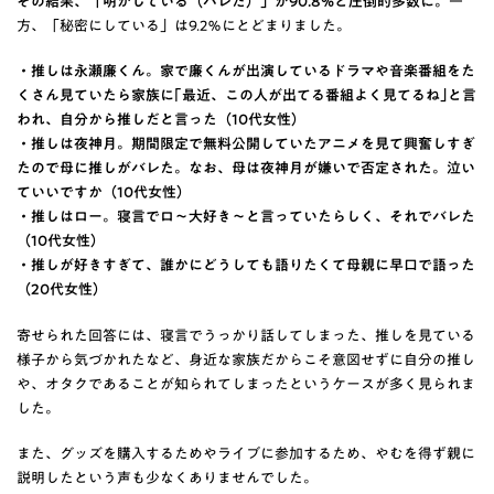
その結果、「明かしている（バレた）」が90.8%と圧倒的多数に。
一
方、「秘密にしている」は9.2％にとどまりました。
・推しは永瀬廉くん。家で廉くんが出演しているドラマや音楽番組をた
くさん見ていたら家族に｢最近、この人が出てる番組よく見てるね｣と言
われ、自分から推しだと言った（10代女性）
・推しは夜神月。期間限定で無料公開していたアニメを見て興奮しすぎ
たので母に推しがバレた。なお、母は夜神月が嫌いで否定された。泣い
ていいですか（10代女性）
・推しはロー。寝言でロ〜大好き〜と言っていたらしく、それでバレた
（10代女性）
・推しが好きすぎて、誰かにどうしても語りたくて母親に早口で語った
（20代女性）
寄せられた回答には、寝言でうっかり話してしまった、推しを見ている
様子から気づかれたなど、身近な家族だからこそ意図せずに自分の推し
や、オタクであることが知られてしまったというケースが多く見られま
した。
また、グッズを購入するためやライブに参加するため、やむを得ず親に
説明したという声も少なくありませんでした。