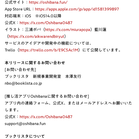
公式サイト：
https://oshibana.fun/
App Store URL：
https://apps.apple.com/jp/app/id1581399897
対応端末：iOS ※iOS14.0以降
公式X：
https://x.com/Oshibana0487
イラスト：三浦ポパ（
https://x.com/miurapopa
）藍川蓮
（
https://x.com/aikwarendbiryut
）
サービスのアイデアや開発中の機能については、
Trello（
https://trello.com/b/E9C5Ac1M
）にて公開しています。
本リリースに関するお問い合わせ
[お問い合わせ先]
ブックリスタ 新規事業開発室 本澤友行
nbo@booklista.co.jp
[推し活アプリOshibanaに関するお問い合わせ]
アプリ内の連絡フォーム、公式X、またはメールアドレスへお願いいた
します。
公式X：
https://x.com/Oshibana0487
support@oshibana.fun
ブックリスタについて