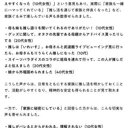
えやすくなった（10代女性）」
という意見もあり、実際に「家族も一緒
にハマってくれている」「推し活を通じて家族と仲良くなった」など、
家族ぐるみで楽しんでいる声も多数寄せられました。
・母も妹も推し語りを聞いてくれるのでありがたい！（10代女性）
・グッズに関して、オタクの先輩である母親からアドバイス貰ったりし
てる（20代女性）
・推しは「いれいす」。お母さんと武道館ライブビューイング見に行っ
たら、お母さんもりうらくん推しになった（10代）
・スイーツパラダイスのコラボに祖母を連れて行って、この人が推しだ
よと伝えました（20代女性）
・娘から外堀固められました（40代女性）
こうした声からは、日常をともにする家族に推し活を明かしておくこと
で、活動がしやすくなり、精神的な安定も得られることが見て取れま
す。
一方で、
「家族に秘密にしている」
と回答した方からは、こんな切実な
声も寄せられました。
・推しがバレるとからかわれる。理解されない（10代女性）