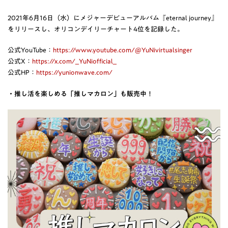
2021年6月16日（水）にメジャーデビューアルバム『eternal journey』
をリリースし、オリコンデイリーチャート4位を記録した。
公式YouTube：
https://www.youtube.com/@YuNivirtualsinger
公式X：
https://x.com/_YuNiofficial_
公式HP：
https://yunionwave.com/
・推し活を楽しめる「推しマカロン」も販売中！