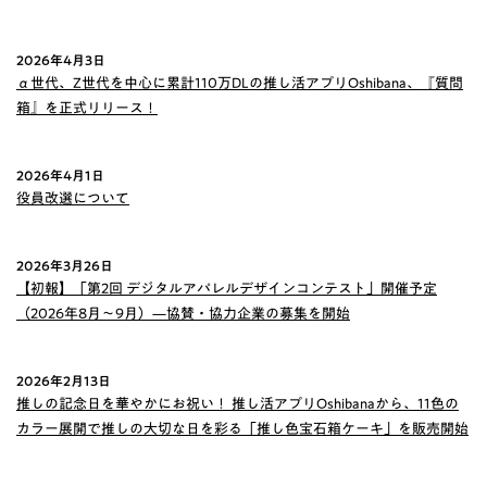
2026年4月3日
α世代、Z世代を中心に累計110万DLの推し活アプリOshibana、『質問
箱』を正式リリース！
2026年4月1日
役員改選について
2026年3月26日
【初報】「第2回 デジタルアパレルデザインコンテスト」開催予定
（2026年8月〜9月）—協賛・協力企業の募集を開始
2026年2月13日
推しの記念日を華やかにお祝い！ 推し活アプリOshibanaから、11色の
カラー展開で推しの大切な日を彩る「推し色宝石箱ケーキ」を販売開始