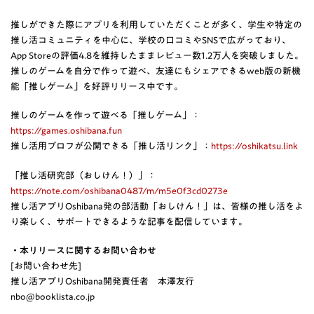
推しができた際にアプリを利用していただくことが多く、学生や特定の
推し活コミュニティを中心に、学校の口コミやSNSで広がっており、
App Storeの評価4.8を維持したままレビュー数1.2万人を突破しました。
推しのゲームを自分で作って遊べ、友達にもシェアできるweb版の新機
能「推しゲーム」を好評リリース中です。
推しのゲームを作って遊べる「推しゲーム」：
https://games.oshibana.fun
推し活用プロフが公開できる「推し活リンク」：
https://oshikatsu.link
「推し活研究部（おしけん！）」：
https://note.com/oshibana0487/m/m5e0f3cd0273e
推し活アプリOshibana発の部活動「おしけん！」は、皆様の推し活をよ
り楽しく、サポートできるような記事を配信しています。
・本リリースに関するお問い合わせ
[お問い合わせ先]
推し活アプリOshibana開発責任者 本澤友行
nbo@booklista.co.jp