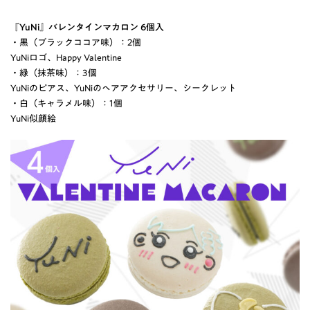
『YuNi』バレンタインマカロン 6個入
・黒（ブラックココア味）：2個
YuNiロゴ、Happy Valentine
・緑（抹茶味）：3個
YuNiのピアス、YuNiのヘアアクセサリー、シークレット
・白（キャラメル味）：1個
YuNi似顔絵