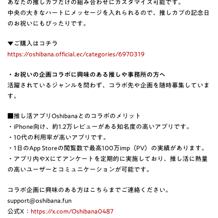
あなたの推しカプだけの組み合わせにカスタマイズ可能です。
中央の大きなハートにメッセージを入れられるので、推しカプの記念日
のお祝いにもぴったりです。
▼ご購入はコチラ
https://oshibana.official.ec/categories/6970319
・お祝いの企画コラボに興味のある推しや事務所の方へ
活躍されているジャンルを問わず、コラボ先や企画を随時募集していま
す。
■推し活アプリOshibanaとのコラボのメリット
・iPhone向け、約1.2万レビューがある知名度の高いアプリです。
・10代の利用率が高いアプリです。
・1日のApp Storeの閲覧数で最高100万imp（PV）の実績があります。
・アプリ内やXにてアンケートを定期的に実施しており、推し活に熱量
の高いユーザーとコミュニケーションが可能です。
コラボ企画に興味のある方はこちらまでご連絡ください。
support@oshibana.fun
公式X：
https://x.com/Oshibana0487