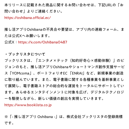
本リリースに記載された商品に関するお問い合わせは、下記URLの「お
問い合わせ」よりご連絡ください。
https://oshibana.official.ec/
推し活アプリOshibanaの不具合や要望は、アプリ内の連絡フォーム、ま
たは公式Xへお願いします。
公式X：
https://x.com/Oshibana0487
・ブックリスタについて
ブックリスタは、「エンタメ×テック（知的好奇心×感動体験）」のビ
ジョンのもと、推し活アプリOshibanaやショートマンガ創作支援サービ
ス「YOMcoma」、ポートフォリオEC 「ENRAI」など、新規事業の創造
に取り組んでいます。また、電子書籍に関する各種事業を基幹事業とし
て展開し、電子書籍ストアの総合的な運営をトータルにサポートしてい
ます。あらゆるエンタテインメントに対象を広げ、デジタルテクノロジ
ーを駆使しながら、新しい価値の創出を実現していきます。
https://www.booklista.co.jp
※「- 推し活アプリ Oshibana -」は、株式会社ブックリスタの登録商標
です。