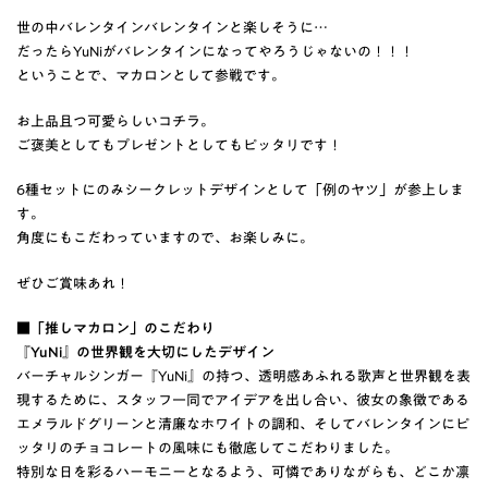
世の中バレンタインバレンタインと楽しそうに…
だったらYuNiがバレンタインになってやろうじゃないの！！！
ということで、マカロンとして参戦です。
お上品且つ可愛らしいコチラ。
ご褒美としてもプレゼントとしてもピッタリです！
6種セットにのみシークレットデザインとして「例のヤツ」が参上しま
す。
角度にもこだわっていますので、お楽しみに。
ぜひご賞味あれ！
■「推しマカロン」のこだわり
『YuNi』の世界観を大切にしたデザイン
バーチャルシンガー『YuNi』の持つ、透明感あふれる歌声と世界観を表
現するために、スタッフ一同でアイデアを出し合い、彼女の象徴である
エメラルドグリーンと清廉なホワイトの調和、そしてバレンタインにピ
ッタリのチョコレートの風味にも徹底してこだわりました。
特別な日を彩るハーモニーとなるよう、可憐でありながらも、どこか凛