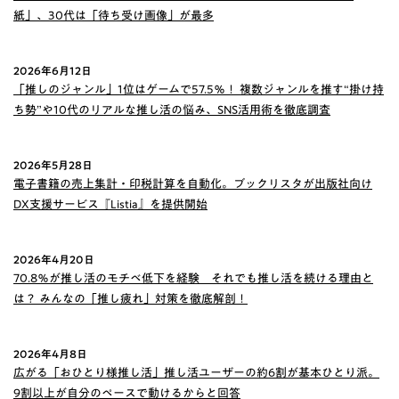
紙」、30代は「待ち受け画像」が最多
2026年6月12日
「推しのジャンル」1位はゲームで57.5％！ 複数ジャンルを推す“掛け持
ち勢”や10代のリアルな推し活の悩み、SNS活用術を徹底調査
2026年5月28日
電子書籍の売上集計・印税計算を自動化。ブックリスタが出版社向け
DX支援サービス『Listia』を提供開始
2026年4月20日
70.8％が推し活のモチベ低下を経験 それでも推し活を続ける理由と
は？ みんなの「推し疲れ」対策を徹底解剖！
2026年4月8日
広がる「おひとり様推し活」推し活ユーザーの約6割が基本ひとり派。
9割以上が自分のペースで動けるからと回答