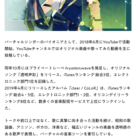
バーチャルシンガーのパイオニアとして、2018年6月にYouTubeで活動
開始。YouTubeチャンネルではオリジナル楽曲や歌ってみた動画を主に
投稿している。
同年10月にはプライベートレーベルyunion.waveを発足し、オリジナル
ソング「透明声彩」をリリース。iTunesランキング 総合3位、エレクト
ロニック部門1位を記録した。
2019年4月にリリースしたアルバム「clear / CoLoR」は、iTunesランキ
ング 総合4・5位、エレクトロニック部門1・2位、オリコンデイリーラ
ンキング8位など、数多くの音楽配信サービスで上位にランクインし
た。
トークや前口上ではなく、歌に真摯に向き合った活動を続け、昭和の歌
謡曲、アニソン、ボカロ、洋楽など、幅広いジャンルの楽曲を透明感の
ある歌声で表現し、バーチャルの音楽シーンを牽引している。