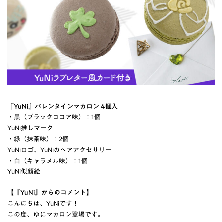
『YuNi』バレンタインマカロン 4個入
・黒（ブラックココア味）：1個
YuNi推しマーク
・緑（抹茶味）：2個
YuNiロゴ、YuNiのヘアアクセサリー
・白（キャラメル味）：1個
YuNi似顔絵
【『YuNi』からのコメント】
こんにちは、YuNiです！
この度、ゆにマカロン登場です。