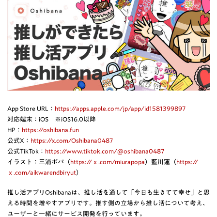
App Store URL：
https://apps.apple.com/jp/app/id1581399897
対応端末：iOS ※iOS16.0以降
HP：
https://oshibana.fun
公式X：
https://x.com/Oshibana0487
公式TikTok：
https://www.tiktok.com/@oshibana0487
イラスト：三浦ポパ（
https://ｘ.com/miurapopa
）藍川蓮（
https://
ｘ.com/aikwarendbiryut
）
推し活アプリOshibanaは、推し活を通して「今日も生きてて幸せ」と思
える時間を増やすアプリです。推す側の立場から推し活について考え、
ユーザーと一緒にサービス開発を行っています。