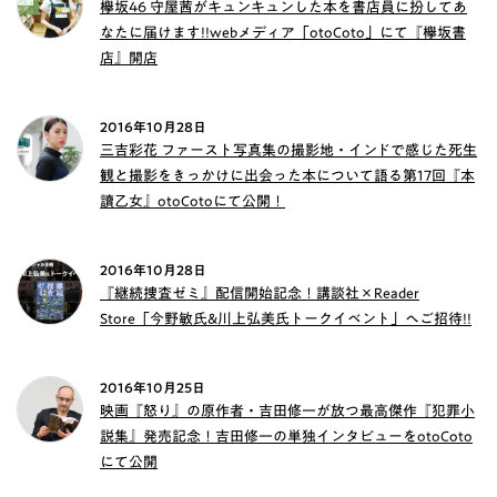
欅坂46 守屋茜がキュンキュンした本を書店員に扮してあ
なたに届けます!!webメディア「otoCoto」にて『欅坂書
店』開店
2016年10月28日
三吉彩花 ファースト写真集の撮影地・インドで感じた死生
観と撮影をきっかけに出会った本について語る第17回『本
讀乙女』otoCotoにて公開！
2016年10月28日
『継続捜査ゼミ』配信開始記念！講談社×Reader
Store「今野敏氏&川上弘美氏トークイベント」へご招待!!
2016年10月25日
映画『怒り』の原作者・吉田修一が放つ最高傑作『犯罪小
説集』発売記念！吉田修一の単独インタビューをotoCoto
にて公開