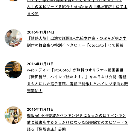
ん」のエピソードを紹介！otoCotoの『欅坂書店』にて本
日公開
2016年11月14日
「情熱大陸」出演で話題!!人気絵本作家・のぶみが明かす
制作の舞台裏の特別インタビュー「otoCoto」にて掲載
2016年11月11日
webメディア「otoCoto」が無料のオリジナル動画番組
『織田哲郎、ハイレゾ始めます。』を本日より公開!!番組
をもとにした電子書籍、番組で制作したハイレゾ楽曲も販
売開始！
2016年11月11日
欅坂46 小池美波がペンギン好きになったのは？ペンギン
愛と読書をするきっかけになった図書館でのエピソードを
語る『欅坂書店』公開