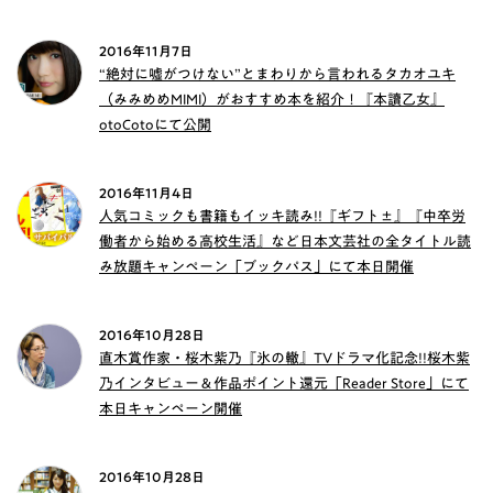
2016年11月7日
“絶対に嘘がつけない”とまわりから言われるタカオユキ
（みみめめMIMI）がおすすめ本を紹介！『本讀乙女』
otoCotoにて公開
2016年11月4日
人気コミックも書籍もイッキ読み!!『ギフト±』『中卒労
働者から始める高校生活』など日本文芸社の全タイトル読
み放題キャンペーン「ブックパス」にて本日開催
2016年10月28日
直木賞作家・桜木紫乃『氷の轍』TVドラマ化記念!!桜木紫
乃インタビュー＆作品ポイント還元「Reader Store」にて
本日キャンペーン開催
2016年10月28日