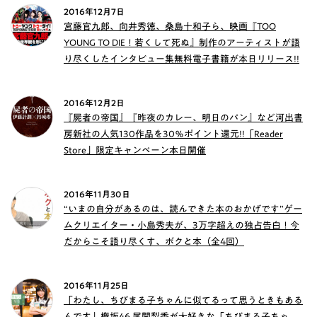
2016年12月7日
宮藤官九郎、向井秀徳、桑島十和子ら、映画『TOO
YOUNG TO DIE！若くして死ぬ』制作のアーティストが語
り尽くしたインタビュー集無料電子書籍が本日リリース!!
2016年12月2日
『屍者の帝国』『昨夜のカレー、明日のパン』など河出書
房新社の人気130作品を30％ポイント還元!!「Reader
Store」限定キャンペーン本日開催
2016年11月30日
“いまの自分があるのは、読んできた本のおかげです”ゲー
ムクリエイター・小島秀夫が、3万字超えの独占告白！今
だからこそ語り尽くす、ボクと本（全4回）
2016年11月25日
「わたし、ちびまる子ちゃんに似てるって思うときもある
んです」欅坂46 尾関梨香が大好きな「ちびまる子ちゃ