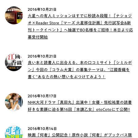
2016年10月21日
火星への有人ミッションはすでに秒読み段階！「ナショジ
オ×Reader Store『マーズ 火星移住計画』先行試写会&新
刊トークイベント」へ抽選で80名様をご招待！本日より応
募受付開始
2016年10月21日
良い本と読書人に出合える、本の口コミサイト「シミルボ
ン」今回の『コラム大賞』の募集テーマは、”江國香織を
書く”あなたの熱い想いをぶつけてみよう！
2016年10月17日
NHK大河ドラマ「真田丸」出演中！女優・恒松祐里の読書
好きな素顔に迫る第16回『本讀乙女』otoCotoにて公開!!
2016年10月14日
映画「何者」公開記念！原作小説『何者』がブックパス限