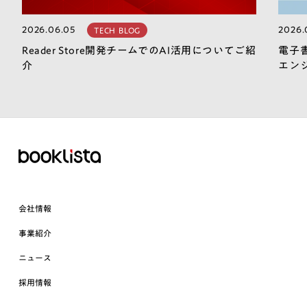
2026.06.05
2026.
TECH BLOG
Reader Store開発チームでのAI活用についてご紹
電子
介
エン
会社情報
事業紹介
ニュース
採用情報