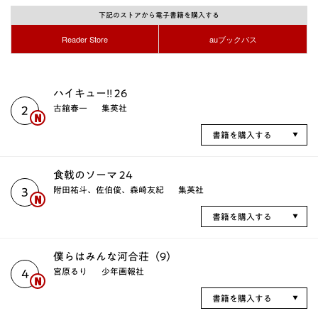
下記のストアから電子書籍を購入する
Reader Store
auブックパス
ハイキュー!! 26
古舘春一
集英社
2
書籍を購入する
食戟のソーマ 24
附田祐斗、佐伯俊、森崎友紀
集英社
3
書籍を購入する
僕らはみんな河合荘（9）
宮原るり
少年画報社
4
書籍を購入する