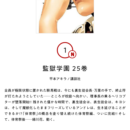
1
監獄学園 25巻
平本アキラ
/
講談社
全員が極限状態に置かれた騎馬戦は、今にも裏生徒会長･万里の手で、終止符
が打たれようとしていた……ところが校庭へ向かい、理事長の乗るヘリコプ
ターが墜落開始!! 残された僅かな時間で、裏生徒会は、表生徒会は、キヨシ
は、そして魔獣化したままフリーズしているアンドレは、生き延びることが
できるか!? ｢体育祭｣の概念を塗り替え続けた体育祭編、ついに完結!! そし
て、体育祭後……緑川花、動く。