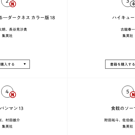
2
3
ぶる―ダークネス カラー版 18
ハイキュー!!
太朗、長谷見沙貴
古舘春一
集英社
集英社
を購入する
書籍を購入す
4
5
パンマン 13
食戟のソーマ
NE、村田雄介
附田祐斗、佐伯俊
集英社
集英社