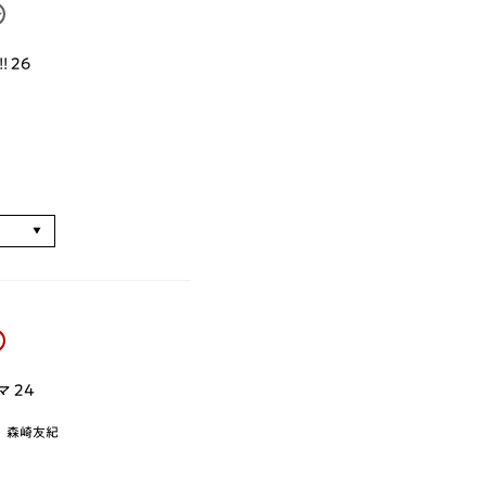
 26
る
 24
、森崎友紀