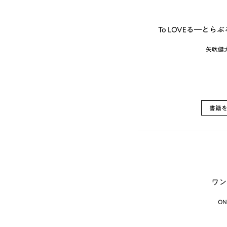
To LOVEる―とら
矢吹健
書籍
ワン
O