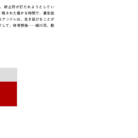
で、終止符が打たれようとしてい
! 残された僅かな時間で、裏生徒
るアンドレは、生き延びることが
! そして、体育祭後……緑川花、動