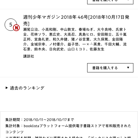
週刊少年マガジン 2018年 46号[2018年10月17日発
売]
5
瀬尾公治、小高和剛、中山敦支、春場ねぎ、大今良時、氏家ト
全、花林ソラ、恵広史、大高忍、真島ヒロ、安田剛士、五十嵐
正邦、宮島礼吏、和久井健、猪ノ谷言葉、大久保篤、金田陽
介、金城宗幸、ノ村優介、益子悠、一×┴英貴、千田大輔、流
石景、鈴木央、日向武史、山口ミコト、佐藤友生
講談社
書籍を購入する
過去のランキング
集計期間：2018/10/11～2018/10/17まで
集計対象：booklistaプラットフォーム提供電子書籍ストアで有料販売された
コンテンツ