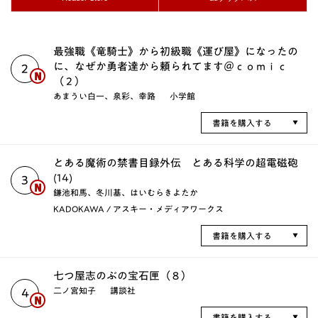
最強職《竜騎士》から初級職《運び屋》になったの
に、なぜか勇者達から頼られてます＠ｃｏｍｉｃ
2
（２）
あまうい白一、泉彩、幸路
小学館
書籍を購入する
とある魔術の禁書目録外伝 とある科学の超電磁砲
(14)
3
鎌池和馬、冬川基、はいむらきよたか
KADOKAWA / アスキー・メディアワークス
書籍を購入する
七つ屋志のぶの宝石匣（８）
二ノ宮知子
講談社
4
書籍を購入する