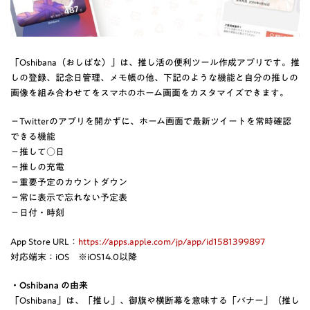
「Oshibana（おしばな）」は、推し活の便利ツール作成アプリです。推
しの登録、記念日管理、メモ帳の他、下記のような機能と自分の推しの
画像を組み合わせてをスマホのホーム画面をカスタマイズできます。
−Twitterのアプリを開かずに、ホーム画面で最新ツイートを常時確認
できる機能
−推して○日
−推しの充電
−重要予定のカウントダウン
−常に表示で忘れない予定表
−日付・時刻
App Store URL：
https://apps.apple.com/jp/app/id1581399897
対応端末：iOS ※iOS14.0以降
・Oshibana の由来
「Oshibana」は、「推し」、御旗や横断幕を意味する「バナー」（推し