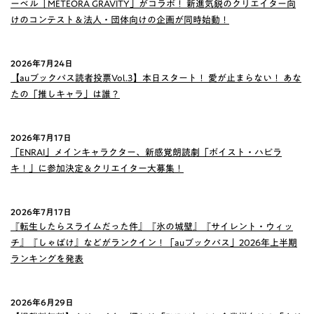
ーベル「METEORA GRAVITY」がコラボ！ 新進気鋭のクリエイター向
けのコンテスト＆法人・団体向けの企画が同時始動！
2026年7月24日
【auブックパス読者投票Vol.3】本日スタート！ 愛が止まらない！ あな
たの「推しキャラ」は誰？
2026年7月17日
「ENRAI」メインキャラクター、新感覚朗読劇「ボイスト・ハピラ
キ！」に参加決定＆クリエイター大募集！
2026年7月17日
『転生したらスライムだった件』『氷の城壁』『サイレント・ウィッ
チ』『しゃばけ』などがランクイン！「auブックパス」2026年上半期
ランキングを発表
2026年6月29日