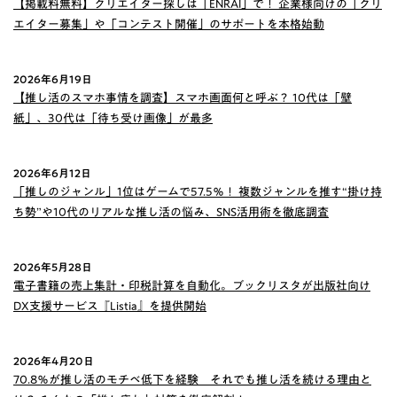
【掲載料無料】クリエイター探しは「ENRAI」で！ 企業様向けの「クリ
エイター募集」や「コンテスト開催」のサポートを本格始動
2026年6月19日
【推し活のスマホ事情を調査】スマホ画面何と呼ぶ？ 10代は「壁
紙」、30代は「待ち受け画像」が最多
2026年6月12日
「推しのジャンル」1位はゲームで57.5％！ 複数ジャンルを推す“掛け持
ち勢”や10代のリアルな推し活の悩み、SNS活用術を徹底調査
2026年5月28日
電子書籍の売上集計・印税計算を自動化。ブックリスタが出版社向け
DX支援サービス『Listia』を提供開始
2026年4月20日
70.8％が推し活のモチベ低下を経験 それでも推し活を続ける理由と