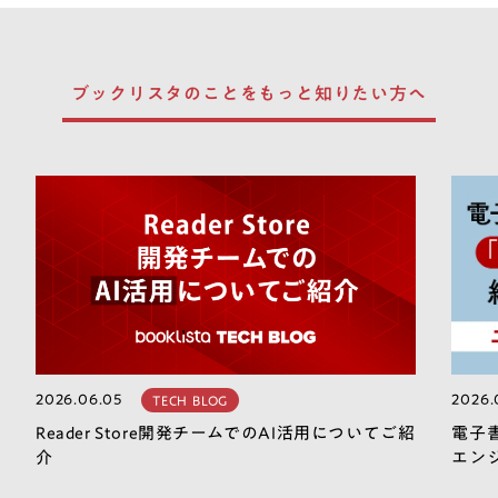
ブックリスタのことを
もっと知りたい方へ
2026.06.05
2026.
TECH BLOG
Reader Store開発チームでのAI活用についてご紹
電子
介
エン