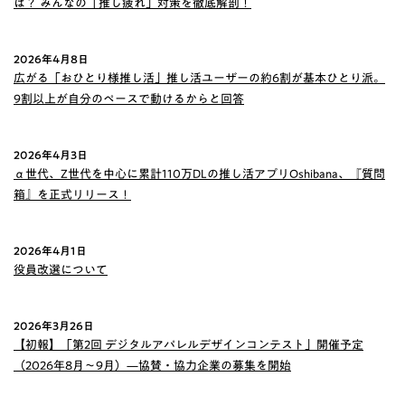
は？ みんなの「推し疲れ」対策を徹底解剖！
2026年4月8日
広がる「おひとり様推し活」推し活ユーザーの約6割が基本ひとり派。
9割以上が自分のペースで動けるからと回答
2026年4月3日
α世代、Z世代を中心に累計110万DLの推し活アプリOshibana、『質問
箱』を正式リリース！
2026年4月1日
役員改選について
2026年3月26日
【初報】「第2回 デジタルアパレルデザインコンテスト」開催予定
（2026年8月〜9月）—協賛・協力企業の募集を開始