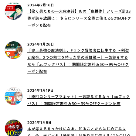
2024年2月16日
【働く男たちの一大叙事詩】あの「島耕作」シリーズ計33
巻が読み放題に！ さらにシリーズ全巻に使える50%OFFク
ーポンも配布
2024年1月26日
『史上最強の魔法剣士、Fランク冒険者に転生する ～剣聖
と魔帝、2つの前世を持った男の英雄譚～』一気読みする
なら「auブックパス」！ 期間限定無料＆50～99％OFFク
ーポン配布
2024年1月19日
『椿町ロンリープラネット』一気読みするなら「auブック
パス」！ 期間限定無料＆50～99％OFFクーポン配布
2024年1月5日
本が考えるきっかけになる、知ることからはじめてみよ
う 今、学ぶべき「地政学」対象作品に使える40％OFFク