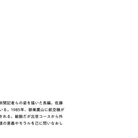
新聞記者らの姿を描いた長編。佐藤
いる。1985年、御巣鷹山に航空機が
される。敏腕だが出世コースから外
道の意義やモラルを己に問いなおし