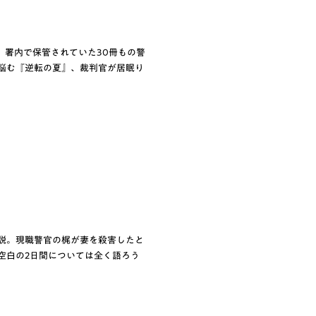
。署内で保管されていた30冊もの警
悩む『逆転の夏』、裁判官が居眠り
説。現職警官の梶が妻を殺害したと
空白の2日間については全く語ろう