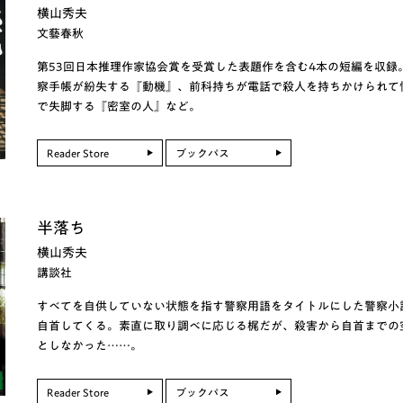
横山秀夫
文藝春秋
第53回日本推理作家協会賞を受賞した表題作を含む4本の短編を収録
察手帳が紛失する『動機』、前科持ちが電話で殺人を持ちかけられて
で失脚する『密室の人』など。
Reader Store
ブックパス
半落ち
横山秀夫
講談社
すべてを自供していない状態を指す警察用語をタイトルにした警察小
自首してくる。素直に取り調べに応じる梶だが、殺害から自首までの
としなかった……。
Reader Store
ブックパス