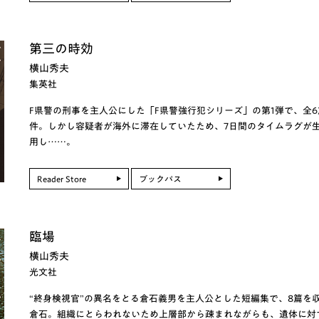
第三の時効
横山秀夫
集英社
F県警の刑事を主人公にした「F県警強行犯シリーズ」の第1弾で、全
件。しかし容疑者が海外に滞在していたため、7日間のタイムラグが生
用し……。
Reader Store
ブックパス
臨場
横山秀夫
光文社
“終身検視官”の異名をとる倉石義男を主人公とした短編集で、8篇を
倉石。組織にとらわれないため上層部から疎まれながらも、遺体に対