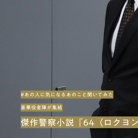
#あの人に気になるあのこと聞いてみた
豪華役者陣が集結
傑作警察小説『64（ロクヨ