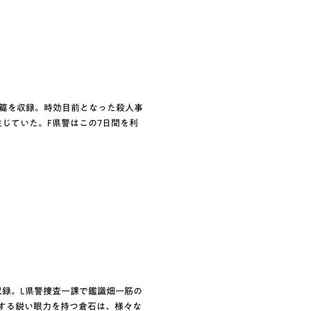
6篇を収録。時効目前となった殺人事
じていた。F県警はこの7日間を利
収録。L県警捜査一課で鑑識畑一筋の
する鋭い眼力を持つ倉石は、様々な