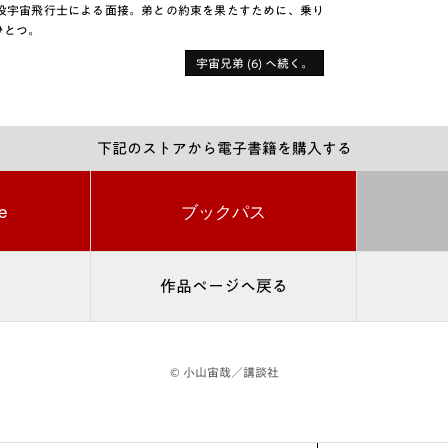
役宇宙飛行士による面接。弟との約束を果たすために、乗り
ひとつ。
宇宙兄弟 (6) へ続く。
下記のストアから電子書籍を購入する
e
ブックパス
作品ページへ戻る
© 小山宙哉／講談社