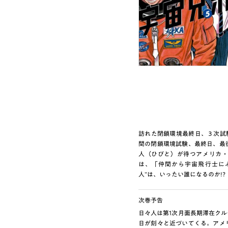
訪れた閉鎖環境最終日、３次試験
間の閉鎖環境試験、最終日、最
人（ひびと）が待つアメリカ・
は、「仲間から宇宙飛行士に
人”は、いったい誰になるのか!?
次巻予告
日々人は第1次月面長期滞在ク
日が刻々と近づいてくる。アメ