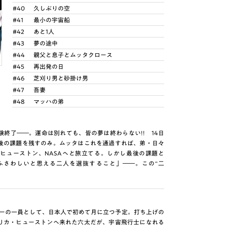
#40
久しぶりの空
#41
最小の宇宙船
#42
あと1人
#43
夢の途中
#44
親父と息子とムッタクロース
#45
再出発の日
#46
芝刈り男と砂掛け男
#47
吾妻
#48
マッハの弟
終了――。運命は別れても、皆の夢は終わらない!! 14日
後の課題を残すのみ。ムッタはこれを通過すれば、弟・日々
ヒューストン、NASAへと旅立てる。しかし最後の課題と
ふさわしいと思える二人を選抜すること」――。この“二
ルーの一員として、日本人で初めて月に立つ予定。打ち上げの
リカ・ヒューストンへ来れた六太だが、宇宙飛行士になれる