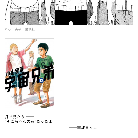
© 小山宙哉／講談社
月で見たら ――
“そこらへんの石”だったよ
――南波日々人