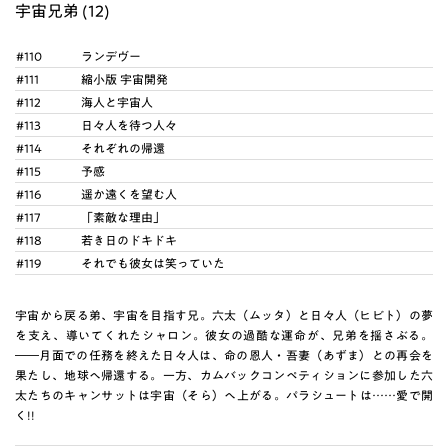
宇宙兄弟 (12)
#110
ランデヴー
#111
縮小版 宇宙開発
#112
海人と宇宙人
#113
日々人を待つ人々
#114
それぞれの帰還
#115
予感
#116
遥か遠くを望む人
#117
「素敵な理由」
#118
若き日のドキドキ
#119
それでも彼女は笑っていた
宇宙から戻る弟、宇宙を目指す兄。六太（ムッタ）と日々人（ヒビト）の夢
を支え、導いてくれたシャロン。彼女の過酷な運命が、兄弟を揺さぶる。
――月面での任務を終えた日々人は、命の恩人・吾妻（あずま）との再会を
果たし、地球へ帰還する。一方、カムバックコンペティションに参加した六
太たちのキャンサットは宇宙（そら）へ上がる。パラシュートは……愛で開
く!!