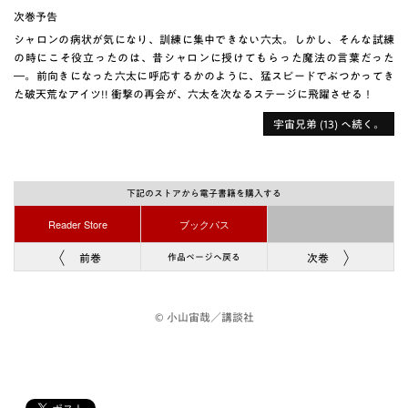
次巻予告
シャロンの病状が気になり、訓練に集中できない六太。しかし、そんな試練
の時にこそ役立ったのは、昔シャロンに授けてもらった魔法の言葉だった
―。前向きになった六太に呼応するかのように、猛スピードでぶつかってき
た破天荒なアイツ!! 衝撃の再会が、六太を次なるステージに飛躍させる！
宇宙兄弟 (13) へ続く。
下記のストアから電子書籍を購入する
Reader Store
ブックパス
前巻
次巻
作品ページへ戻る
© 小山宙哉／講談社