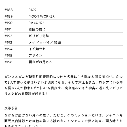
#188
RICK
#189
MOON WORKER
#190
Rickの"R"
#191
着陸の前に
#192
ビリビリ奇跡
#193
メイ イッパイノ 笑顔
#194
イイ知ラセ
#195
アサイン
#196
頼むぜお月さん
ビンスとピコが新型月面着陸船につけた名前は亡き親友と同じ"RICK"。かつ
て3人で誓った夢はいよいよ現実になる。そして六太もまた、ロシアにいる弟
を信じ2人で約束した"未来"を目指す。突き進んできた宇宙の道の先にビリビ
リとシビれる奇跡が起きる！
次巻予告
なかなか届かない月への想い。だけど、このミッションだけは、シャロン月
面天文台建設だけは他の誰にも譲れない！シャロンの夢と約束、両方叶えら
れるのは六太しかいない。