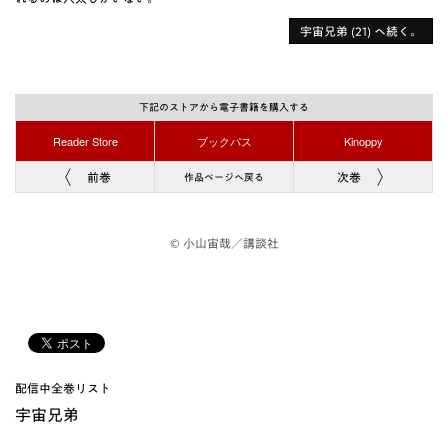
宇宙兄弟 (21) へ続く。
下記のストアから電子書籍を購入する
Reader Store
ブックパス
Kinoppy
前巻
次巻
作品ページへ戻る
© 小山宙哉／講談社
配信中全巻リスト
宇宙兄弟