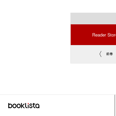
Reader Stor
前巻