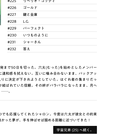
#225
リベリオ・ゴッティ
#226
ゴールド
#227
鍵と金庫
#228
L.G.
#229
パーフェクト
#230
いつものように
#231
シャーさん
#232
答え
発まで50日を切った。六太(むった)を始めとしたメンバー
に違和感を拭えない。互いに噛み合わないまま、バックアッ
入りに決定が下されようとしていた。はぐれ者の集まりだっ
にか結ばれていた信頼。その絆がバラバラになったまま、月へ
く……。
つでも応援してくれたシャロン。今度は六太が彼女との約束
遠かった夢が、手を伸ばせば掴める距離に近づいてきた！
宇宙兄弟 (25) へ続く。