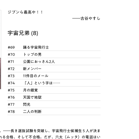
ジブンら最高や！！
――古谷やすし
宇宙兄弟 (8)
#69
踊る宇宙飛行士
#70
トップの男
#71
公園におっさん2人
#72
新メンバー
#73
11件目のメール
#74
「人」という字は……
#75
月の錯覚
#76
天国で地獄
#77
閃光
#78
二人の判断
た。――長き選抜試験を突破し、宇宙飛行士候補生５人が決ま
れる合格、そして不合格。だが、六太（ムッタ）の電話はい