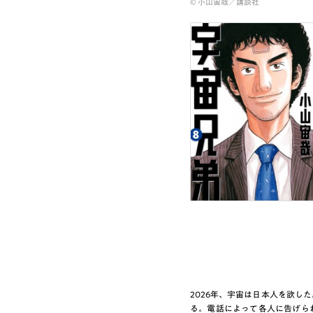
© 小山宙哉／講談社
2026年、宇宙は日本人を欲し
る。電話によって各人に告げら