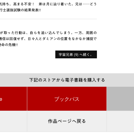
気持ち、高まる不安！ 弟は月に辿り着いた。兄は……どう
飛行士選抜試験の結果発表!!
が取った行動は、自らを追い込んでしまう。一方、周囲の
通信は回復せず、日々人とダミアンの位置をなかなか捕捉で
命の危機!!
宇宙兄弟 (9) へ続く。
下記のストアから電子書籍を購入する
e
ブックパス
作品ページへ戻る