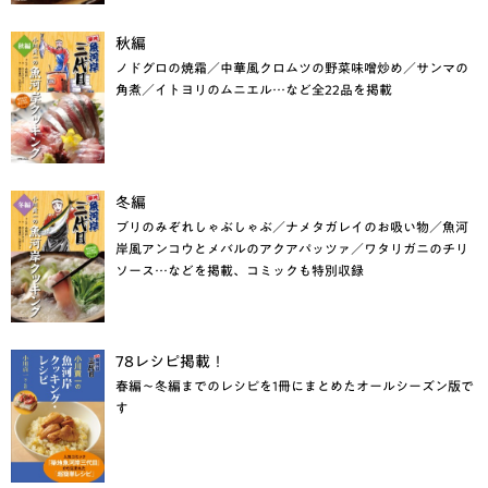
秋編
ノドグロの焼霜／中華風クロムツの野菜味噌炒め／サンマの
角煮／イトヨリのムニエル…など全22品を掲載
冬編
ブリのみぞれしゃぶしゃぶ／ナメタガレイのお吸い物／魚河
岸風アンコウとメバルのアクアパッツァ／ワタリガニのチリ
ソース…などを掲載、コミックも特別収録
78レシピ掲載！
春編～冬編までのレシピを1冊にまとめたオールシーズン版で
す