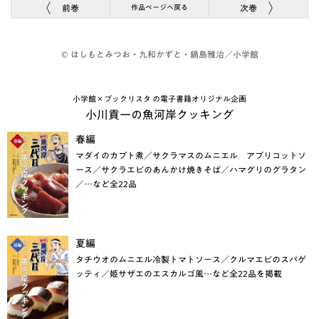
前巻
次巻
作品ページへ戻る
© はしもとみつお・九和かずと・鍋島雅治／小学館
小学館×ブックリスタ の電子書籍オリジナル企画
小川貢一の魚河岸クッキング
春編
マダイのカブト煮／サクラマスのムニエル アプリコットソ
ース／サクラエビのあんかけ焼きそば／ハマグリのグラタン
／…など全22品
夏編
タチウオのムニエル冷製トマトソース／クルマエビのスパゲ
ッティ／姫サザエのエスカルゴ風…など全22品を掲載