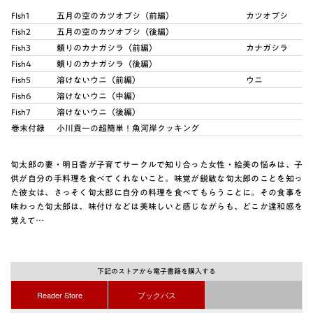
FIsh1
五月の空のカツオブシ（前編）
カツオブシ
Fish2
五月の空のカツオブシ（後編）
Fish3
頼りのカナガシラ（前編）
カナガシラ
Fish4
頼りのカナガシラ（後編）
Fish5
溶けないウニ（前編）
ウニ
Fish6
溶けないウニ（中編）
Fish7
溶けないウニ（後編）
巻末付録
小川貢一の超簡単！魚河岸クッキング
旬太郎の妻・明日香が子育てサークルで知り合った女性・絵美の悩みは、子
供が自分の手料理を食べてくれないこと。味覚が鋭敏な旬太郎のことを知っ
た彼女は、さっそく旬太郎に自分の料理を食べてもらうことに。その食事を
味わった旬太郎は、味付けなどは美味しいと感じながらも、どこか違和感を
覚えて…
下記のストアから電子書籍を購入する
Reader Store
ブックパス