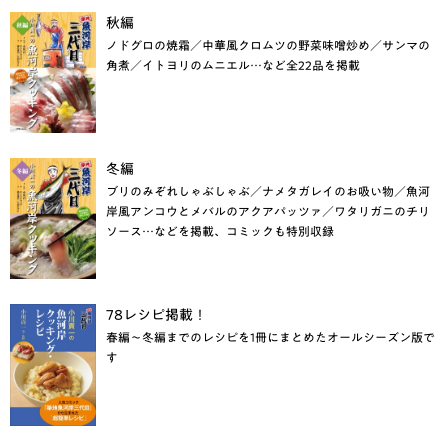
秋編
ノドグロの焼霜／中華風クロムツの野菜味噌炒め／サンマの
角煮／イトヨリのムニエル…など全22品を掲載
冬編
ブリのみぞれしゃぶしゃぶ／ナメタガレイのお吸い物／魚河
岸風アンコウとメバルのアクアパッツァ／ワタリガニのチリ
ソース…などを掲載、コミックも特別収録
78レシピ掲載！
春編～冬編までのレシピを1冊にまとめたオールシーズン版で
す