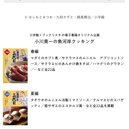
© はしもとみつお・九和かずと・鍋島雅治／小学館
小学館×ブックリスタ の電子書籍オリジナル企画
小川貢一の魚河岸クッキング
春編
マダイのカブト煮／サクラマスのムニエル アプリコットソ
ース／サクラエビのあんかけ焼きそば／ハマグリのグラタン
／…など全22品
夏編
タチウオのムニエル冷製トマトソース／クルマエビのスパゲ
ッティ／姫サザエのエスカルゴ風…など全22品を掲載