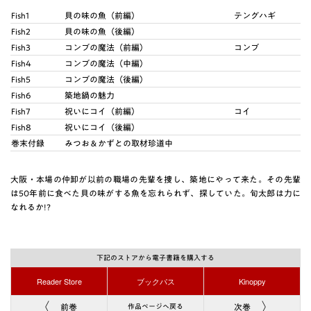
Fish1
貝の味の魚（前編）
テングハギ
Fish2
貝の味の魚（後編）
Fish3
コンブの魔法（前編）
コンブ
Fish4
コンブの魔法（中編）
Fish5
コンブの魔法（後編）
Fish6
築地鍋の魅力
Fish7
祝いにコイ（前編）
コイ
Fish8
祝いにコイ（後編）
巻末付録
みつお＆かずとの取材珍道中
大阪・本場の仲卸が以前の職場の先輩を捜し、築地にやって来た。その先輩
は50年前に食べた貝の味がする魚を忘れられず、探していた。旬太郎は力に
なれるか!?
下記のストアから電子書籍を購入する
Reader Store
ブックパス
Kinoppy
前巻
次巻
作品ページへ戻る