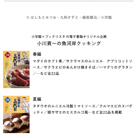
© はしもとみつお・九和かずと・鍋島雅治／小学館
小学館×ブックリスタ の電子書籍オリジナル企画
小川貢一の魚河岸クッキング
春編
マダイのカブト煮／サクラマスのムニエル アプリコットソ
ース／サクラエビのあんかけ焼きそば／ハマグリのグラタン
／…など全22品
夏編
タチウオのムニエル冷製トマトソース／クルマエビのスパゲ
ッティ／姫サザエのエスカルゴ風…など全22品を掲載