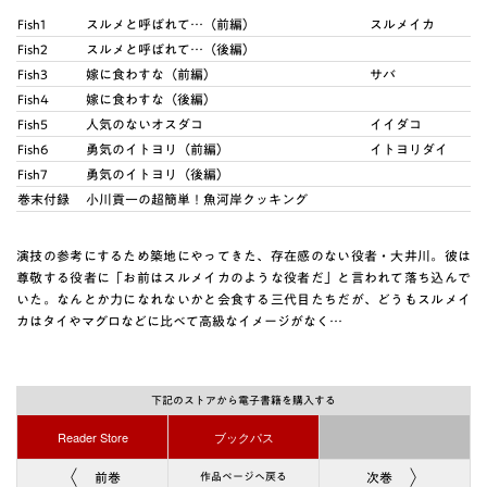
Fish1
スルメと呼ばれて…（前編）
スルメイカ
Fish2
スルメと呼ばれて…（後編）
Fish3
嫁に食わすな（前編）
サバ
Fish4
嫁に食わすな（後編）
Fish5
人気のないオスダコ
イイダコ
Fish6
勇気のイトヨリ（前編）
イトヨリダイ
Fish7
勇気のイトヨリ（後編）
巻末付録
小川貢一の超簡単！魚河岸クッキング
演技の参考にするため築地にやってきた、存在感のない役者・大井川。彼は
尊敬する役者に「お前はスルメイカのような役者だ」と言われて落ち込んで
いた。なんとか力になれないかと会食する三代目たちだが、どうもスルメイ
カはタイやマグロなどに比べて高級なイメージがなく…
下記のストアから電子書籍を購入する
Reader Store
ブックパス
前巻
次巻
作品ページへ戻る