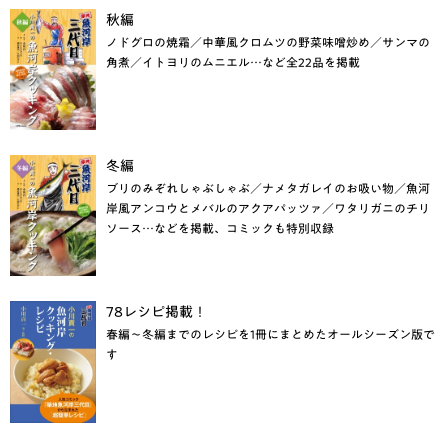
秋編
ノドグロの焼霜／中華風クロムツの野菜味噌炒め／サンマの
角煮／イトヨリのムニエル…など全22品を掲載
冬編
ブリのみぞれしゃぶしゃぶ／ナメタガレイのお吸い物／魚河
岸風アンコウとメバルのアクアパッツァ／ワタリガニのチリ
ソース…などを掲載、コミックも特別収録
78レシピ掲載！
春編～冬編までのレシピを1冊にまとめたオールシーズン版で
す