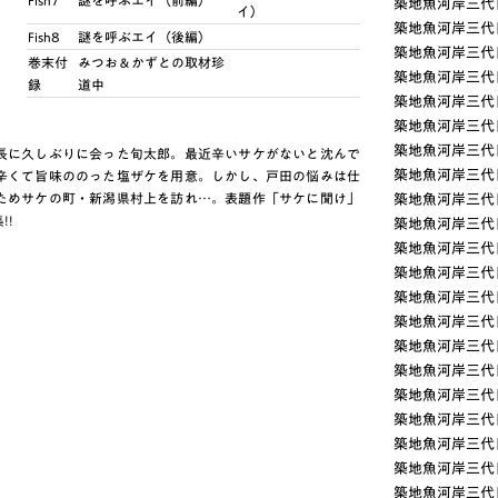
Fish7
謎を呼ぶエイ（前編）
築地魚河岸三代目
イ）
築地魚河岸三代目
Fish8
謎を呼ぶエイ（後編）
築地魚河岸三代目
巻末付
みつお＆かずとの取材珍
築地魚河岸三代目
録
道中
築地魚河岸三代目
築地魚河岸三代目
築地魚河岸三代目(
長に久しぶりに会った旬太郎。最近辛いサケがないと沈んで
築地魚河岸三代目(
辛くて旨味ののった塩ザケを用意。しかし、戸田の悩みは仕
ためサケの町・新潟県村上を訪れ…。表題作「サケに聞け」
築地魚河岸三代目
!!
築地魚河岸三代目
築地魚河岸三代目
築地魚河岸三代目
築地魚河岸三代目(
築地魚河岸三代目
築地魚河岸三代目
築地魚河岸三代目
築地魚河岸三代目(
築地魚河岸三代目
築地魚河岸三代目
築地魚河岸三代目
築地魚河岸三代目