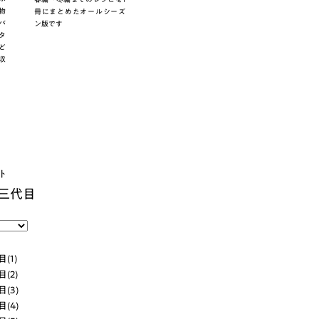
物
冊にまとめたオールシーズ
バ
ン版です
タ
ど
収
ト
三代目
(1)
(2)
(3)
(4)