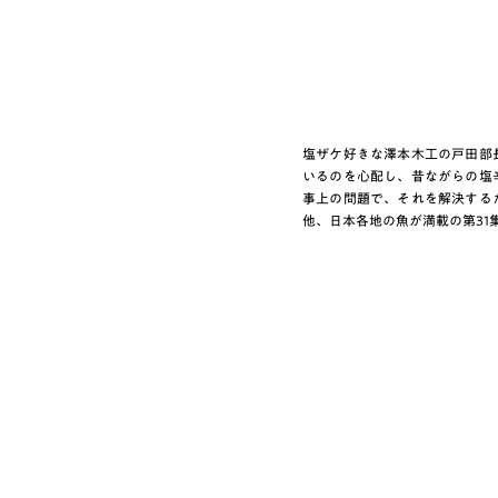
塩ザケ好きな澤本木工の戸田部
いるのを心配し、昔ながらの塩
事上の問題で、それを解決する
他、日本各地の魚が満載の第31集