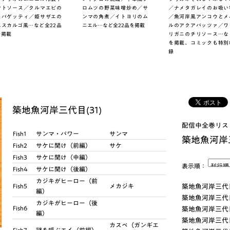
マトソース／クルマエビの
ロムツの野菜味噌炒め／サ
／ナメタガレイのお吸い
スパゲッティ／姫サザエの
ンマの角煮／イトヨリのム
／魚河岸風アンコウとメ
エスカルゴ風…など全22品
ニエル…など全22品を掲載
ルのアクアパッツァ／ワ
を掲載
リガニのチリソース…な
を掲載、コミックも特別
録
築地魚河岸三代目(31)
配信中全巻リス
Fish1
サンマ・パワー
サンマ
築地魚河岸
Fish2
サケに聞け（前編）
サケ
Fish3
サケに聞け（中編）
表示順：
Fish4
サケに聞け（後編）
カジキがヒーロー（前
Fish5
メカジキ
築地魚河岸三代目
編）
築地魚河岸三代目
カジキがヒーロー（後
Fish6
築地魚河岸三代目
編）
築地魚河岸三代目
カスペ（ガンギエ