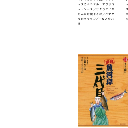
マスのムニエル アプリコ
ットソース／サクラエビの
あんかけ焼きそば／ハマグ
リのグラタン／…など全22
品