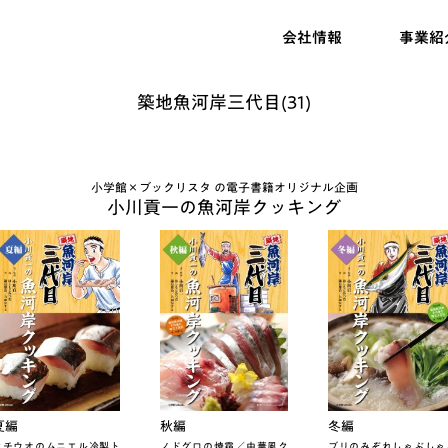
会社情報
事業紹
築地魚河岸三代目(31)
小学館×ブックリスタ の電子書籍オリジナル企画
小川貢一の魚河岸クッキング
夏編
秋編
冬編
タチウオのムニエル冷製ト
ノドグロの焼霜／中華風ク
ブリのみぞれしゃぶしゃ