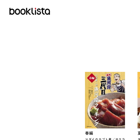
春編
マダイのカブト煮／サクラ