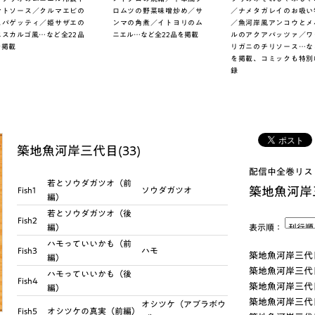
マトソース／クルマエビの
ロムツの野菜味噌炒め／サ
／ナメタガレイのお吸い
スパゲッティ／姫サザエの
ンマの角煮／イトヨリのム
／魚河岸風アンコウとメ
エスカルゴ風…など全22品
ニエル…など全22品を掲載
ルのアクアパッツァ／ワ
を掲載
リガニのチリソース…な
を掲載、コミックも特別
録
築地魚河岸三代目(33)
配信中全巻リス
若とソウダガツオ（前
築地魚河岸
Fish1
ソウダガツオ
編）
若とソウダガツオ（後
Fish2
編）
表示順：
ハモっていいかも（前
Fish3
ハモ
築地魚河岸三代目
編）
築地魚河岸三代目
ハモっていいかも（後
Fish4
築地魚河岸三代目
編）
築地魚河岸三代目
オシツケ（アブラボウ
Fish5
オシツケの真実（前編）