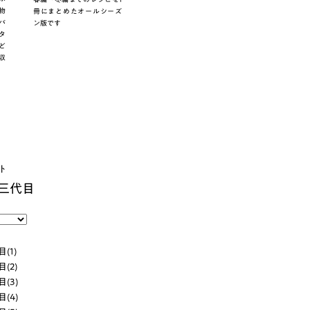
物
冊にまとめたオールシーズ
バ
ン版です
タ
ど
収
ト
三代目
(1)
(2)
(3)
(4)