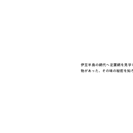
伊豆半島の網代へ定置網を見学
物があった。その味の秘密を知ろ