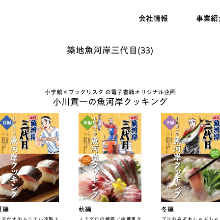
会社情報
事業紹
築地魚河岸三代目(33)
小学館×ブックリスタ の電子書籍オリジナル企画
小川貢一の魚河岸クッキング
夏編
秋編
冬編
タチウオのムニエル冷製ト
ノドグロの焼霜／中華風ク
ブリのみぞれしゃぶしゃ