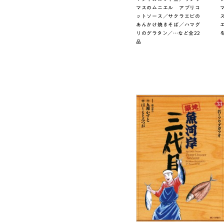
マスのムニエル アプリコ
ットソース／サクラエビの
あんかけ焼きそば／ハマグ
リのグラタン／…など全22
品